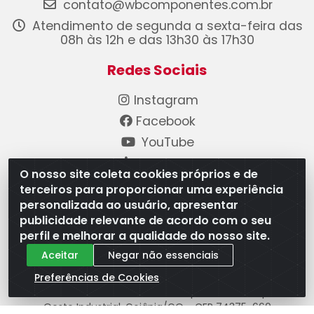
contato@wbcomponentes.com.br
Atendimento de segunda a sexta-feira das
08h às 12h e das 13h30 às 17h30
Redes Sociais
Instagram
Facebook
YouTube
Linkedin
O nosso site coleta cookies próprios e de
terceiros para proporcionar uma experiência
Formas de Pagamento
personalizada ao usuário, apresentar
publicidade relevante de acordo com o seu
perfil e melhorar a qualidade do nosso site.
Aceitar
Negar não essenciais
Preferências de Cookies
WB Componentes Automotivos LTDA - CNPJ
08.528.393/0001-12 - Rua do Níquel, 667 - Parque
Oeste Industrial, Goiânia/GO - CEP 74375-660