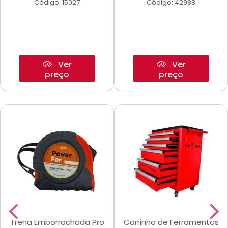
Código: 15027
Código: 42988
Ver
Ver
preço
preço
Trena Emborrachada Pro
Carrinho de Ferramentas