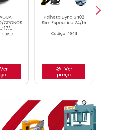
DAGUA
Palheta Dyna S402
Eixo P
O/CRONOS
Slim Especifica 24/15
Trambulad
C 17/..
05/
Código: 49411
: 50153
Código:
Ver
Ver
eço
preço
pre