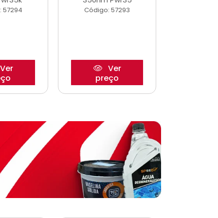
: 57294
Código: 57293
Código:
Ver
Ver
eço
preço
pre