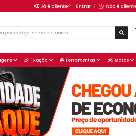
|
Já é cliente? - Entrar
Não é client
agens
Fixação
Ferramentas
Motos