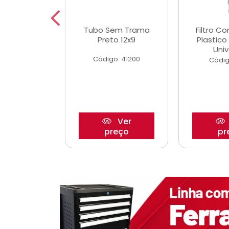
dro Roda
Tubo Sem Trama
Filtro C
,63mm
Preto 12x9
Plastic
o/Strada
Univ
Código: 41200
o: 27880
Códig
Ver
Ver
reço
preço
pr