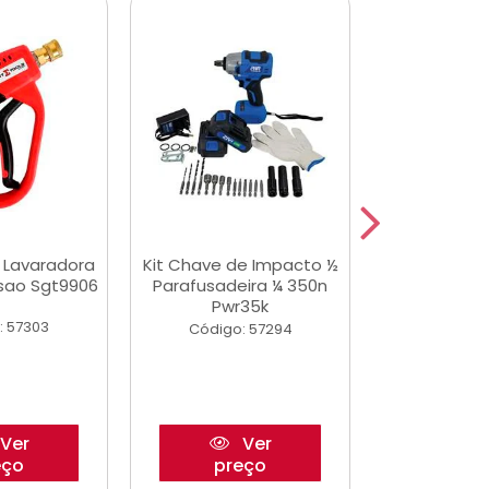
a Lavaradora
Kit Chave de Impacto ½
Adesivo Epox
ssao Sgt9906
Parafusadeira ¼ 350n
Transp.
Pwr35k
: 57303
Código:
Código: 57294
Ver
Ver
eço
preço
pre