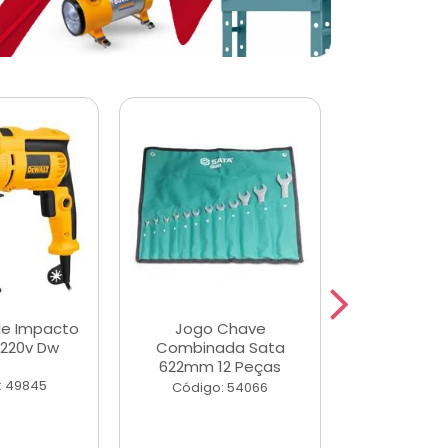
de Impacto
Jogo Chave
Jogo de Ch
 220v Dw
Combinada Sata
Longas e 
622mm 12 Peças
Peças
: 49845
Código: 54066
Código: