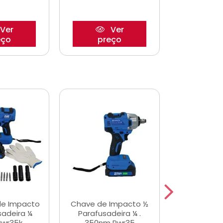
Ver
Ver
eço
preço
pre
de Impacto
Chave de Impacto ½
Jogo de C
sadeira ¼
Parafusadeira ¼ .
Fenda 
Pwr35k
350nm Pwr35
S3800