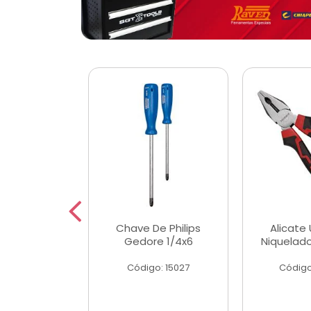
 Magnetica
Chave De Philips
Alicate 
ngular
Gedore 1/4x6
Niquelad
o: 56779
Código: 15027
Código