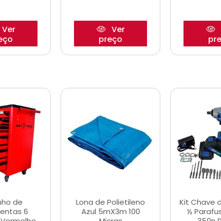
Ver
Ver
eço
preço
pr
nho de
Lona de Polietileno
Kit Chave 
entas 6
Azul 5mX3m 100
½ Parafu
 Vermelho
Micras
350n 