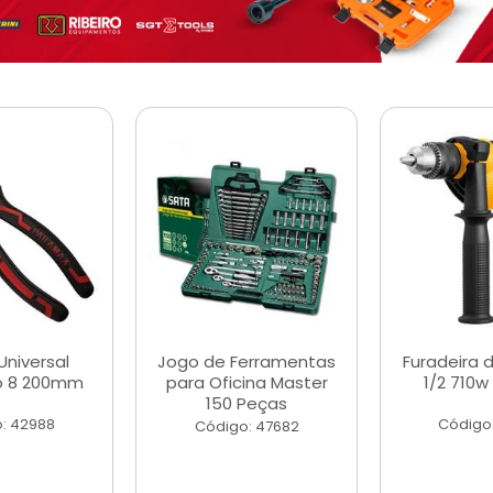
Universal
Jogo de Ferramentas
Furadeira 
o 8 200mm
para Oficina Master
1/2 710w
150 Peças
: 42988
Código
Código: 47682