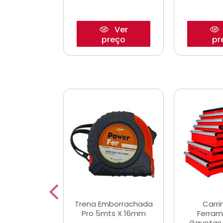
Ver
Ver
reço
preço
pr
De Corte
Trena Emborrachada
Carri
3/64x7/8
Pro 5mts X 16mm
Ferram
0x22,2mm
Gavetas