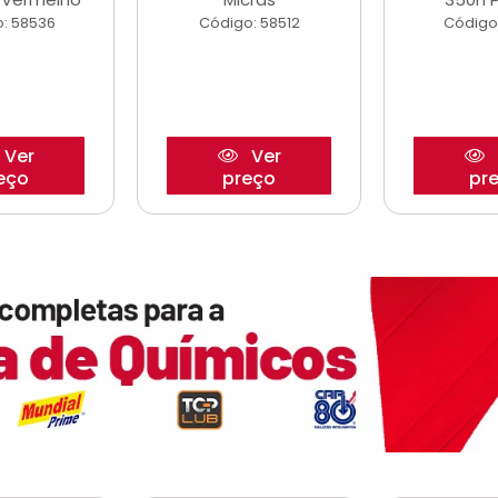
: 58536
Código: 58512
Código
Ver
Ver
eço
preço
pr