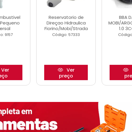
ombustivel
Reservatorio de
BBA 
o Pequeno
Direçao Hidraulica
MOBI/ARG
ersal
Fiorino/Mobi/Strada
1.0 3C
o: 9157
Código: 57333
Código
Ver
Ver
eço
preço
pr