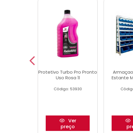
Multimec X3
Protetivo Turbo Pro Pronto
Armaçao
Uso Rosa 1l
Estante M
o: 50273
Código: 53930
Códig
Ver
Ver
reço
preço
pr