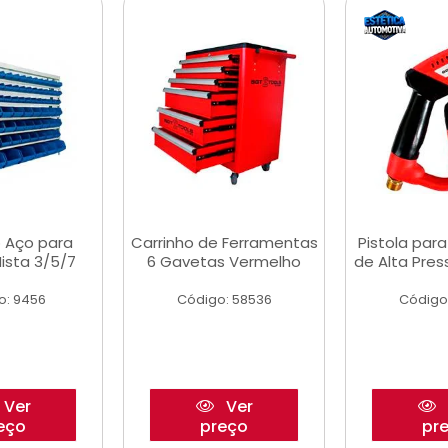
 Aço para
Carrinho de Ferramentas
Pistola par
ista 3/5/7
6 Gavetas Vermelho
de Alta Pre
o: 9456
Código: 58536
Código
Ver
Ver
eço
preço
pr