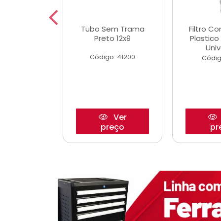
dro Roda
Tubo Sem Trama
Filtro C
,63mm
Preto 12x9
Plastic
o/Strada
Univ
Código: 41200
o: 27880
Códig
Ver
Ver
reço
preço
pr