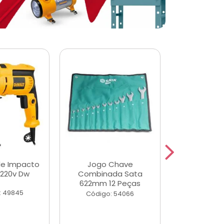
de Impacto
Jogo Chave
Jogo de Ch
 220v Dw
Combinada Sata
Longas e 
622mm 12 Peças
Peças
: 49845
Código: 54066
Código: