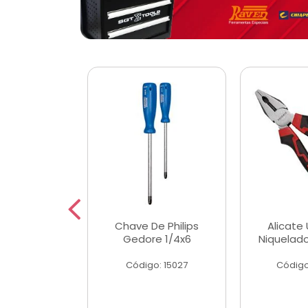
 Magnetica
Chave De Philips
Alicate 
ngular
Gedore 1/4x6
Niquelad
o: 56779
Código: 15027
Código