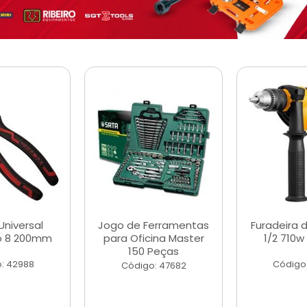
Universal
Jogo de Ferramentas
Furadeira 
o 8 200mm
para Oficina Master
1/2 710w
150 Peças
: 42988
Código
Código: 47682