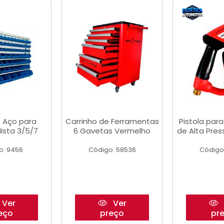
 Aço para
Carrinho de Ferramentas
Pistola par
ista 3/5/7
6 Gavetas Vermelho
de Alta Pre
o: 9456
Código: 58536
Código
Ver
Ver
eço
preço
pr