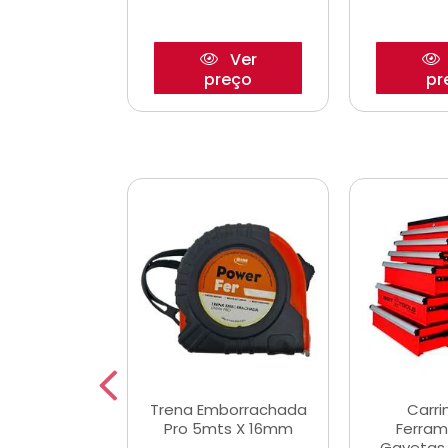
Ver
Ver
reço
preço
pr
De Corte
Trena Emborrachada
Carri
3/64x7/8
Pro 5mts X 16mm
Ferram
0x22,2mm
Gavetas