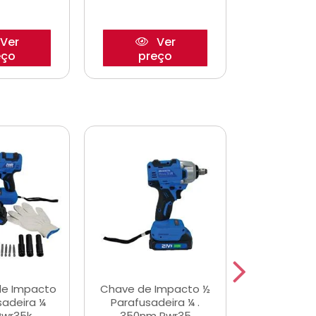
Ver
Ver
eço
preço
pre
de Impacto
Chave de Impacto ½
Jogo de C
sadeira ¼
Parafusadeira ¼ .
Fenda 
Pwr35k
350nm Pwr35
S3800