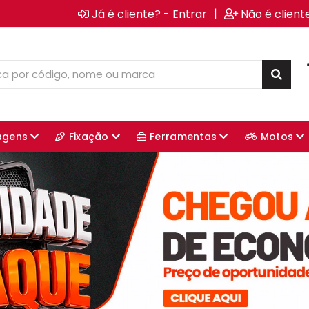
|
Já é cliente? - Entrar
Não é client
agens
Fixação
Ferramentas
Motos