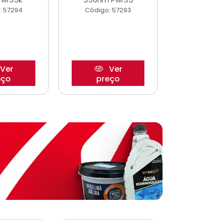
: 57294
Código: 57293
Código:
Ver
Ver
eço
preço
pre