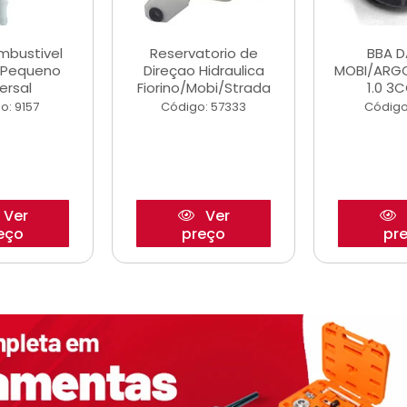
ombustivel
Reservatorio de
BBA 
o Pequeno
Direçao Hidraulica
MOBI/ARG
ersal
Fiorino/Mobi/Strada
1.0 3C
o: 9157
Código: 57333
Código
Ver
Ver
eço
preço
pr