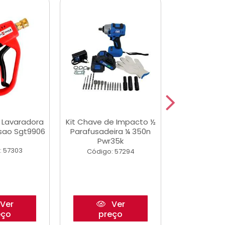
a Lavaradora
Kit Chave de Impacto ½
Adesivo Epox
ssao Sgt9906
Parafusadeira ¼ 350n
Transp.
Pwr35k
: 57303
Código:
Código: 57294
Ver
Ver
eço
preço
pre