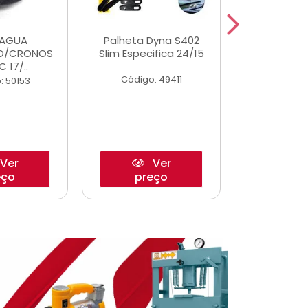
DAGUA
Palheta Dyna S402
Eixo P
O/CRONOS
Slim Especifica 24/15
Trambulad
C 17/..
05/
Código: 49411
: 50153
Código:
Ver
Ver
eço
preço
pre