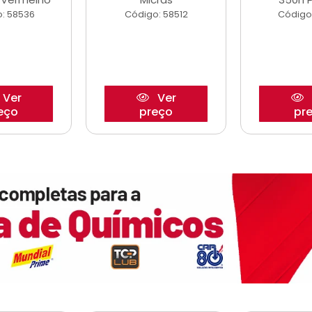
: 58536
Código: 58512
Código
Ver
Ver
eço
preço
pr