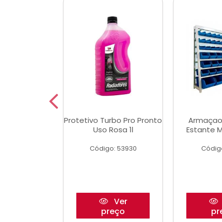
Multimec X3
Protetivo Turbo Pro Pronto
Armaçao
Uso Rosa 1l
Estante M
o: 50273
Código: 53930
Códig
Ver
Ver
reço
preço
pr