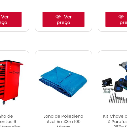
Ver
Ver
eço
preço
pr
nho de
Lona de Polietileno
Kit Chave 
entas 6
Azul 5mX3m 100
½ Parafu
 Vermelho
Micras
350n 