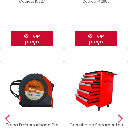
Código: 15027
Código: 42988
Ver
Ver
preço
preço
Trena Emborrachada Pro
Carrinho de Ferramentas