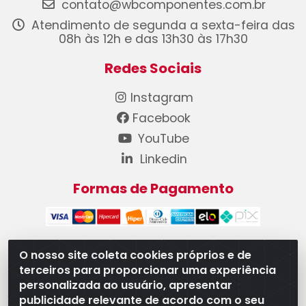
contato@wbcomponentes.com.br
Atendimento de segunda a sexta-feira das
08h às 12h e das 13h30 às 17h30
Redes Sociais
Instagram
Facebook
YouTube
Linkedin
Formas de Pagamento
O nosso site coleta cookies próprios e de
terceiros para proporcionar uma experiência
WB Componentes Automotivos LTDA - CNPJ
personalizada ao usuário, apresentar
08.528.393/0001-12 - Rua do Níquel, 667 - Parque
publicidade relevante de acordo com o seu
Oeste Industrial, Goiânia/GO - CEP 74375-660