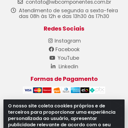
contato@wbcomponentes.com.br
Atendimento de segunda a sexta-feira
das 08h às 12h e das 13h30 às 17h30
Redes Sociais
Instagram
Facebook
YouTube
Linkedin
Formas de Pagamento
O nosso site coleta cookies próprios e de
terceiros para proporcionar uma experiência
WB Componentes Automotivos LTDA - CNPJ
personalizada ao usuário, apresentar
08.528.393/0001-12 - Rua do Níquel, 667 - Parque
publicidade relevante de acordo com o seu
Oeste Industrial, Goiânia/GO - CEP 74375-660