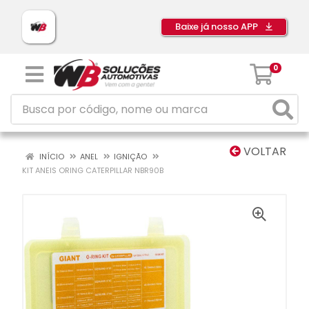
Baixe já nosso APP
0
VOLTAR
INÍCIO
ANEL
IGNIÇÃO
KIT ANEIS ORING CATERPILLAR NBR90B