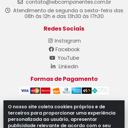
contato@wbcomponentes.com.br
Atendimento de segunda a sexta-feira das
08h às 12h e das 13h30 às 17h30
Redes Sociais
Instagram
Facebook
YouTube
Linkedin
Formas de Pagamento
O nosso site coleta cookies próprios e de
terceiros para proporcionar uma experiência
WB Componentes Automotivos LTDA - CNPJ
personalizada ao usuário, apresentar
08.528.393/0001-12 - Rua do Níquel, 667 - Parque
publicidade relevante de acordo com o seu
Oeste Industrial, Goiânia/GO - CEP 74375-660