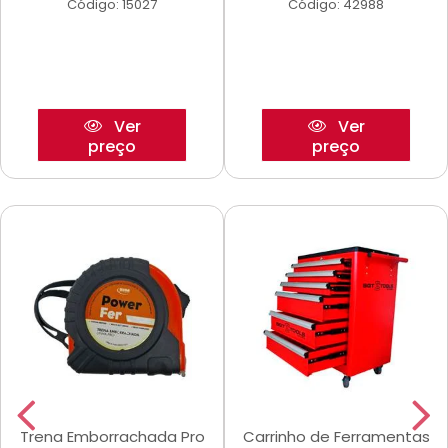
Código: 15027
Código: 42988
Ver
Ver
preço
preço
Trena Emborrachada Pro
Carrinho de Ferramentas