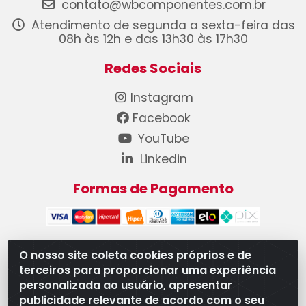
contato@wbcomponentes.com.br
Atendimento de segunda a sexta-feira das
08h às 12h e das 13h30 às 17h30
Redes Sociais
Instagram
Facebook
YouTube
Linkedin
Formas de Pagamento
O nosso site coleta cookies próprios e de
terceiros para proporcionar uma experiência
WB Componentes Automotivos LTDA - CNPJ
personalizada ao usuário, apresentar
08.528.393/0001-12 - Rua do Níquel, 667 - Parque
publicidade relevante de acordo com o seu
Oeste Industrial, Goiânia/GO - CEP 74375-660