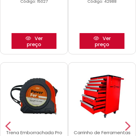
Código: 15027
Código: 42988
Ver
Ver
preço
preço
Trena Emborrachada Pro
Carrinho de Ferramentas