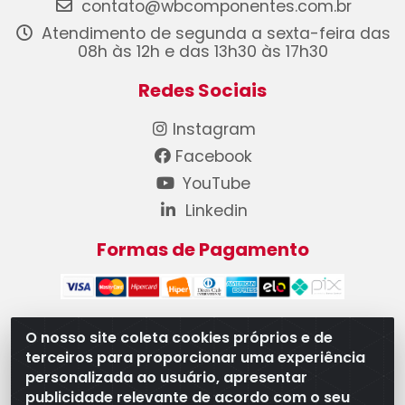
contato@wbcomponentes.com.br
Atendimento de segunda a sexta-feira das
08h às 12h e das 13h30 às 17h30
Redes Sociais
Instagram
Facebook
YouTube
Linkedin
Formas de Pagamento
O nosso site coleta cookies próprios e de
terceiros para proporcionar uma experiência
WB Componentes Automotivos LTDA - CNPJ
personalizada ao usuário, apresentar
08.528.393/0001-12 - Rua do Níquel, 667 - Parque
publicidade relevante de acordo com o seu
Oeste Industrial, Goiânia/GO - CEP 74375-660