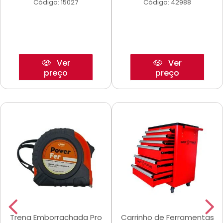
Código: 15027
Código: 42988
Ver
Ver
preço
preço
Trena Emborrachada Pro
Carrinho de Ferramentas