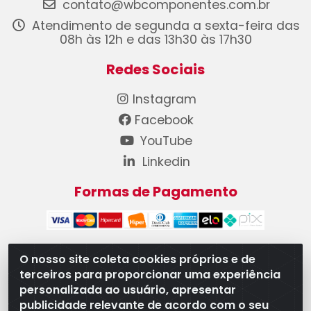
contato@wbcomponentes.com.br
Atendimento de segunda a sexta-feira das
08h às 12h e das 13h30 às 17h30
Redes Sociais
Instagram
Facebook
YouTube
Linkedin
Formas de Pagamento
O nosso site coleta cookies próprios e de
terceiros para proporcionar uma experiência
WB Componentes Automotivos LTDA - CNPJ
personalizada ao usuário, apresentar
08.528.393/0001-12 - Rua do Níquel, 667 - Parque
publicidade relevante de acordo com o seu
Oeste Industrial, Goiânia/GO - CEP 74375-660