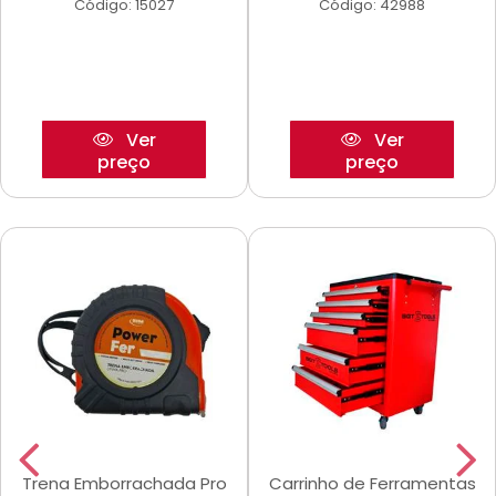
Código: 15027
Código: 42988
Ver
Ver
preço
preço
Trena Emborrachada Pro
Carrinho de Ferramentas