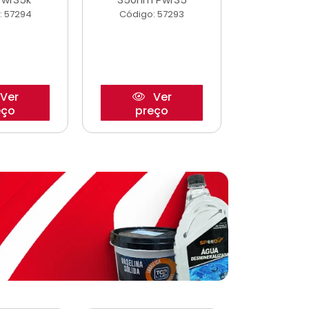
: 57294
Código: 57293
Código:
Ver
Ver
eço
preço
pre