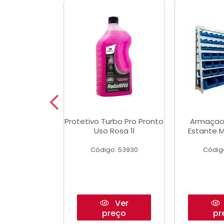
Multimec X3
Protetivo Turbo Pro Pronto
Armaçao
Uso Rosa 1l
Estante M
o: 50273
Código: 53930
Códig
Ver
Ver
reço
preço
pr