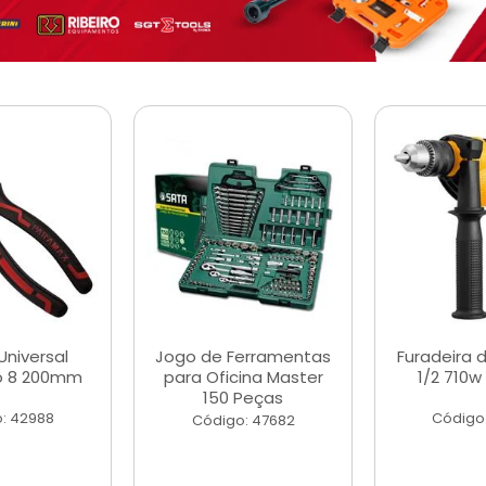
Universal
Jogo de Ferramentas
Furadeira 
o 8 200mm
para Oficina Master
1/2 710w
150 Peças
: 42988
Código
Código: 47682