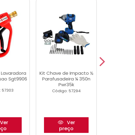
a Lavaradora
Kit Chave de Impacto ½
Adesivo Epox
ssao Sgt9906
Parafusadeira ¼ 350n
Transp.
Pwr35k
: 57303
Código:
Código: 57294
Ver
Ver
eço
preço
pre