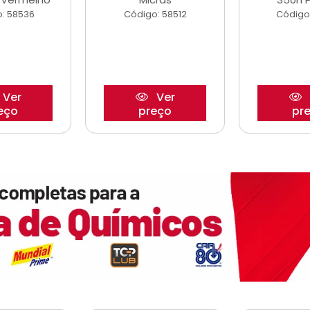
: 58536
Código: 58512
Código
Ver
Ver
eço
preço
pr