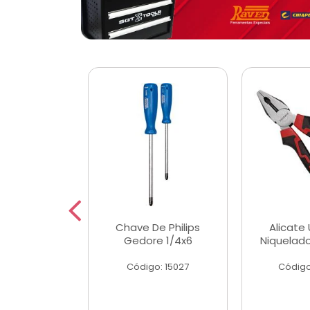
 Magnetica
Chave De Philips
Alicate 
ngular
Gedore 1/4x6
Niquelad
o: 56779
Código: 15027
Código