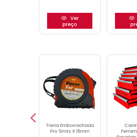
Ver
Ver
reço
preço
pr
De Corte
Trena Emborrachada
Carri
3/64x7/8
Pro 5mts X 16mm
Ferram
0x22,2mm
Gavetas