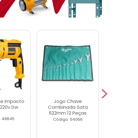
de Impacto
Jogo Chave
Jogo de Ch
 220v Dw
Combinada Sata
Longas e 
622mm 12 Peças
Peças
: 49845
Código: 54066
Código: