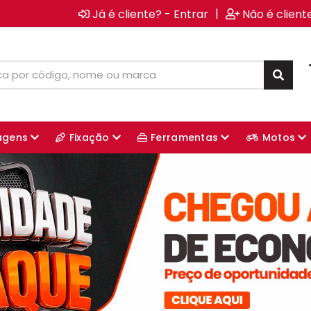
|
Já é cliente? - Entrar
Não é client
agens
Fixação
Ferramentas
Motos