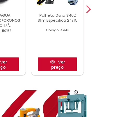
DAGUA
Palheta Dyna S402
Eixo P
O/CRONOS
Slim Especifica 24/15
Trambulad
C 17/..
05/
Código: 49411
: 50153
Código:
Ver
Ver
eço
preço
pre