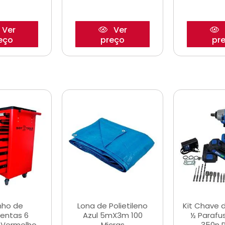
Ver
Ver
eço
preço
pr
nho de
Lona de Polietileno
Kit Chave 
entas 6
Azul 5mX3m 100
½ Parafu
 Vermelho
Micras
350n 