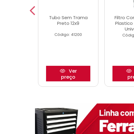
dro Roda
Tubo Sem Trama
Filtro C
,63mm
Preto 12x9
Plastic
o/Strada
Univ
Código: 41200
o: 27880
Códig
Ver
Ver
reço
preço
pr