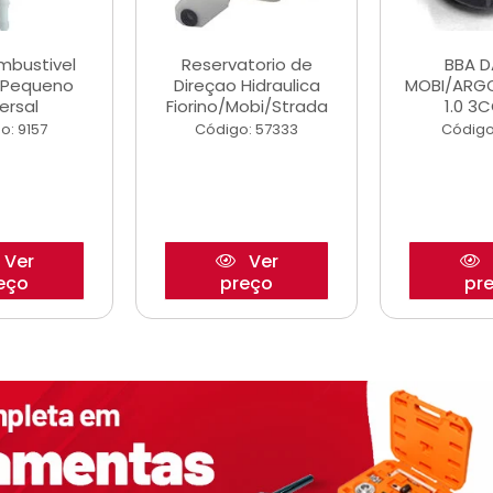
ombustivel
Reservatorio de
BBA 
o Pequeno
Direçao Hidraulica
MOBI/ARG
ersal
Fiorino/Mobi/Strada
1.0 3C
o: 9157
Código: 57333
Código
Ver
Ver
eço
preço
pr