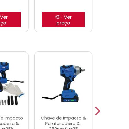
Ver
Ver
eço
preço
pre
de Impacto
Chave de Impacto ½
Jogo de C
sadeira ¼
Parafusadeira ¼ .
Fenda 
Pwr35k
350nm Pwr35
S3800