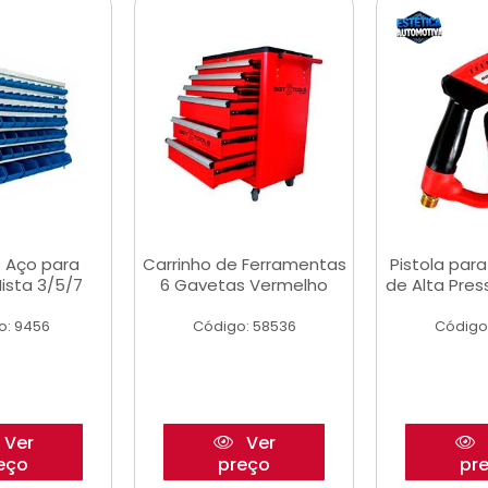
 Aço para
Carrinho de Ferramentas
Pistola par
ista 3/5/7
6 Gavetas Vermelho
de Alta Pre
o: 9456
Código: 58536
Código
Ver
Ver
eço
preço
pr