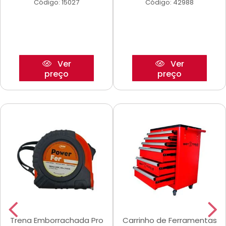
Código: 15027
Código: 42988
Ver
Ver
preço
preço
Trena Emborrachada Pro
Carrinho de Ferramentas