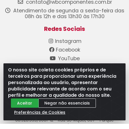
contato@wbcomponentes.com.br
Atendimento de segunda a sexta-feira das
08h às 12h e das 13h30 às 17h30
Redes Sociais
Instagram
Facebook
YouTube
Linkedin
O nosso site coleta cookies próprios e de
terceiros para proporcionar uma experiência
Formas de Pagamento
personalizada ao usuário, apresentar
publicidade relevante de acordo com o seu
perfil e melhorar a qualidade do nosso site.
Aceitar
Negar não essenciais
Preferências de Cookies
WB Componentes Automotivos LTDA - CNPJ
08.528.393/0001-12 - Rua do Níquel, 667 - Parque
Oeste Industrial, Goiânia/GO - CEP 74375-660