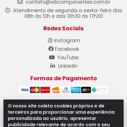
contato@wbcomponentes.com.br
Atendimento de segunda a sexta-feira das
08h às 12h e das 13h30 às 17h30
Redes Sociais
Instagram
Facebook
YouTube
Linkedin
Formas de Pagamento
O nosso site coleta cookies próprios e de
terceiros para proporcionar uma experiência
WB Componentes Automotivos LTDA - CNPJ
personalizada ao usuário, apresentar
08.528.393/0001-12 - Rua do Níquel, 667 - Parque
publicidade relevante de acordo com o seu
Oeste Industrial, Goiânia/GO - CEP 74375-660