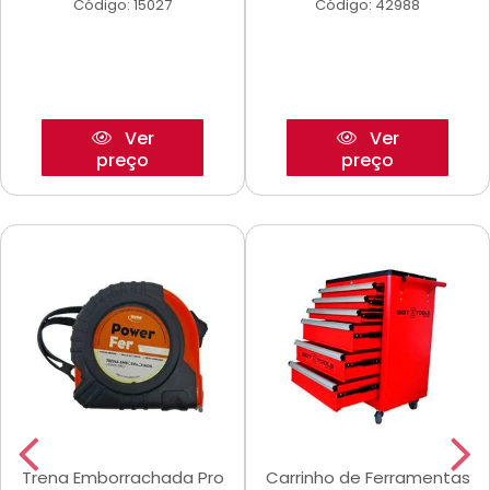
Código: 15027
Código: 42988
Ver
Ver
preço
preço
Trena Emborrachada Pro
Carrinho de Ferramentas