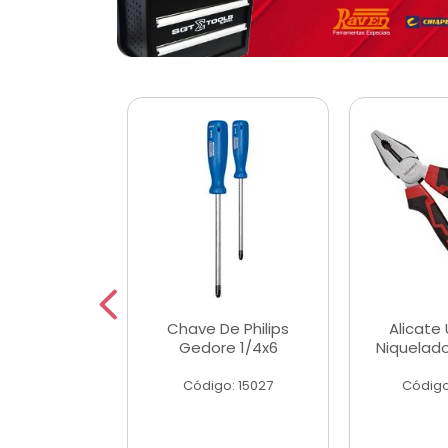
 Magnetica
Chave De Philips
Alicate 
ngular
Gedore 1/4x6
Niquelad
o: 56779
Código: 15027
Código