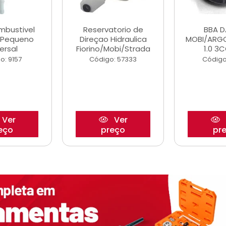
ombustivel
Reservatorio de
BBA 
o Pequeno
Direçao Hidraulica
MOBI/ARG
ersal
Fiorino/Mobi/Strada
1.0 3C
o: 9157
Código: 57333
Código
Ver
Ver
eço
preço
pr