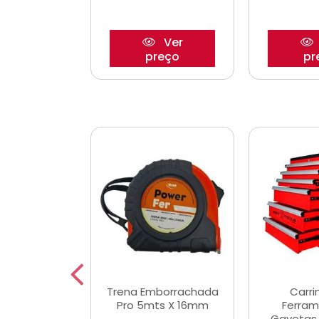
Ver
Ver
reço
preço
pr
De Corte
Trena Emborrachada
Carri
3/64x7/8
Pro 5mts X 16mm
Ferram
0x22,2mm
Gavetas