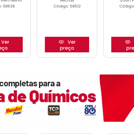
: 58536
Código: 58512
Código
Ver
Ver
eço
preço
pr