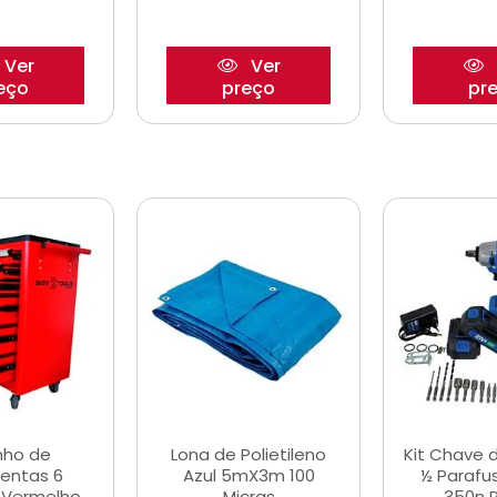
Ver
Ver
eço
preço
pr
nho de
Lona de Polietileno
Kit Chave 
entas 6
Azul 5mX3m 100
½ Parafu
 Vermelho
Micras
350n 