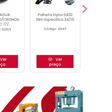
DAGUA
Palheta Dyna S402
Eixo P
O/CRONOS
Slim Especifica 24/15
Trambulad
C 17/..
05/
Código: 49411
: 50153
Código:
Ver
Ver
eço
preço
pre