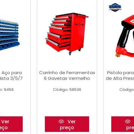
 Aço para
Carrinho de Ferramentas
Pistola par
ista 3/5/7
6 Gavetas Vermelho
de Alta Pre
o: 9456
Código: 58536
Código
Ver
Ver
eço
preço
pr