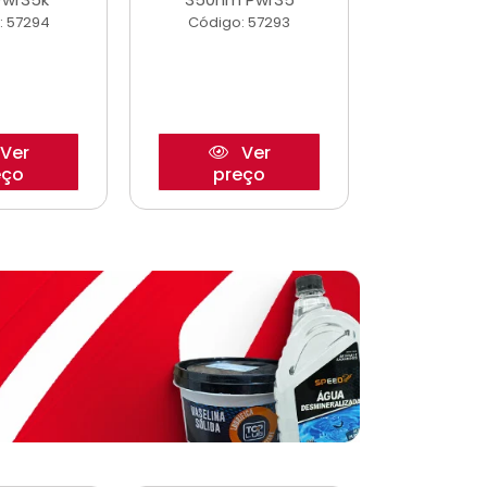
: 57294
Código: 57293
Código:
Ver
Ver
eço
preço
pre