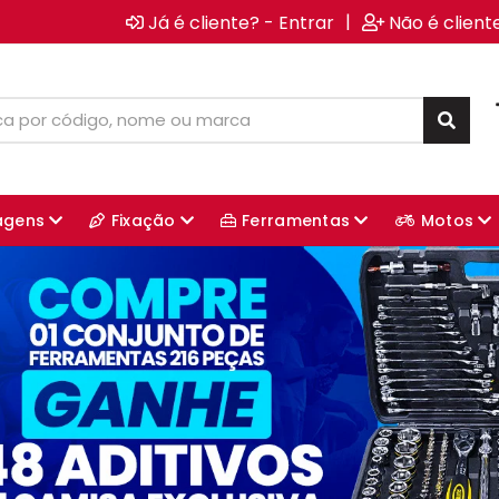
|
Já é cliente? - Entrar
Não é client
agens
Fixação
Ferramentas
Motos