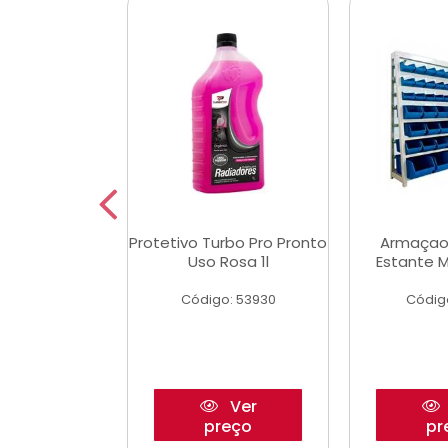
Multimec X3
Protetivo Turbo Pro Pronto
Armaçao
Uso Rosa 1l
Estante M
o: 50273
Código: 53930
Códig
Ver
Ver
reço
preço
pr