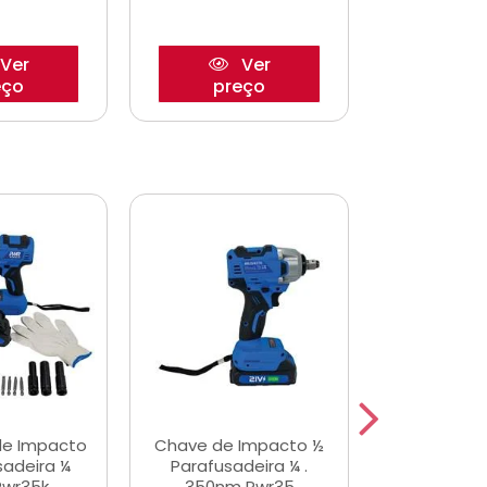
Ver
Ver
eço
preço
pre
de Impacto
Chave de Impacto ½
Jogo de C
sadeira ¼
Parafusadeira ¼ .
Fenda 
Pwr35k
350nm Pwr35
S3800