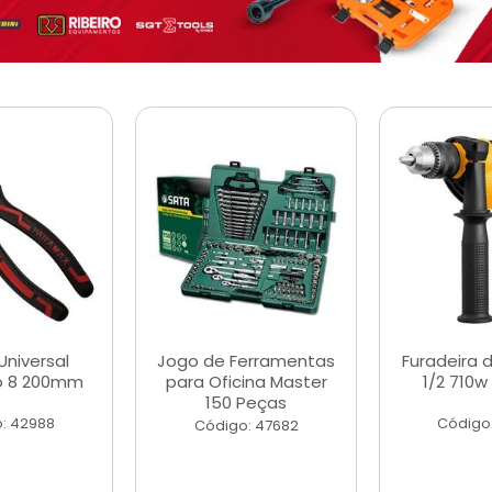
Universal
Jogo de Ferramentas
Furadeira 
o 8 200mm
para Oficina Master
1/2 710w
150 Peças
: 42988
Código
Código: 47682