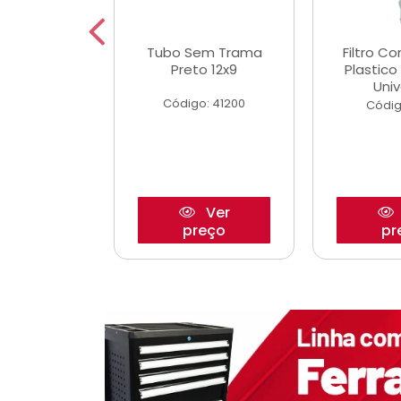
dro Roda
Tubo Sem Trama
Filtro C
,63mm
Preto 12x9
Plastic
o/Strada
Univ
Código: 41200
o: 27880
Códig
Ver
Ver
reço
preço
pr