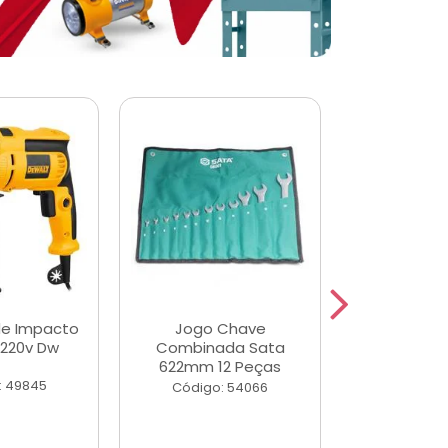
de Impacto
Jogo Chave
Jogo de Ch
 220v Dw
Combinada Sata
Longas e 
622mm 12 Peças
Peças
: 49845
Código: 54066
Código: