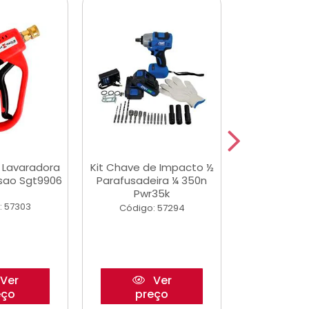
a Lavaradora
Kit Chave de Impacto ½
Adesivo Epox
ssao Sgt9906
Parafusadeira ¼ 350n
Transp.
Pwr35k
: 57303
Código:
Código: 57294
Ver
Ver
eço
preço
pre