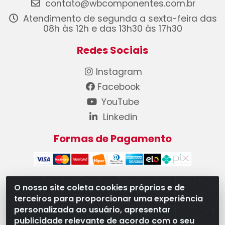
contato@wbcomponentes.com.br
Atendimento de segunda a sexta-feira das
08h às 12h e das 13h30 às 17h30
Redes Sociais
Instagram
Facebook
YouTube
Linkedin
Formas de Pagamento
O nosso site coleta cookies próprios e de
terceiros para proporcionar uma experiência
WB Componentes Automotivos LTDA - CNPJ
personalizada ao usuário, apresentar
08.528.393/0001-12 - Rua do Níquel, 667 - Parque
publicidade relevante de acordo com o seu
Oeste Industrial, Goiânia/GO - CEP 74375-660