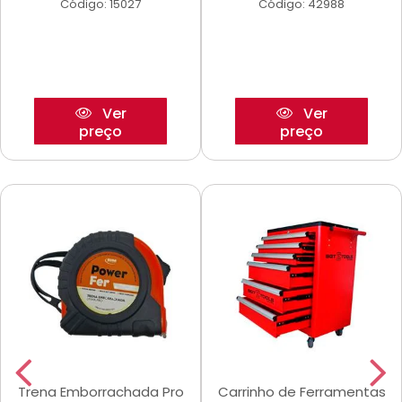
Código: 15027
Código: 42988
Ver
Ver
preço
preço
Trena Emborrachada Pro
Carrinho de Ferramentas