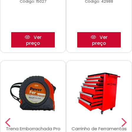
Código: 15027
Código: 42988
Ver
Ver
preço
preço
Trena Emborrachada Pro
Carrinho de Ferramentas