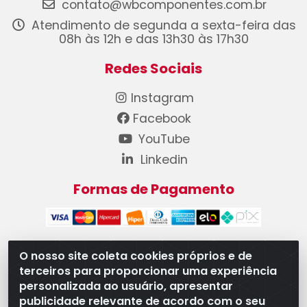
contato@wbcomponentes.com.br
Atendimento de segunda a sexta-feira das
08h às 12h e das 13h30 às 17h30
Redes Sociais
Instagram
Facebook
YouTube
Linkedin
Formas de Pagamento
O nosso site coleta cookies próprios e de
terceiros para proporcionar uma experiência
WB Componentes Automotivos LTDA - CNPJ
personalizada ao usuário, apresentar
08.528.393/0001-12 - Rua do Níquel, 667 - Parque
publicidade relevante de acordo com o seu
Oeste Industrial, Goiânia/GO - CEP 74375-660