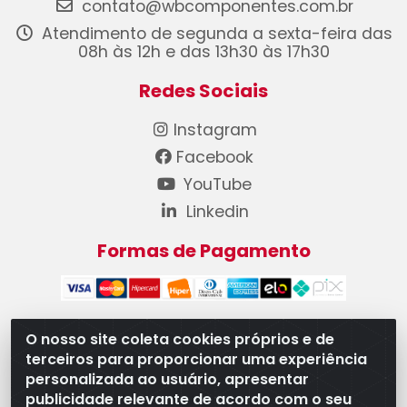
contato@wbcomponentes.com.br
Atendimento de segunda a sexta-feira das
08h às 12h e das 13h30 às 17h30
Redes Sociais
Instagram
Facebook
YouTube
Linkedin
Formas de Pagamento
O nosso site coleta cookies próprios e de
terceiros para proporcionar uma experiência
WB Componentes Automotivos LTDA - CNPJ
personalizada ao usuário, apresentar
08.528.393/0001-12 - Rua do Níquel, 667 - Parque
publicidade relevante de acordo com o seu
Oeste Industrial, Goiânia/GO - CEP 74375-660