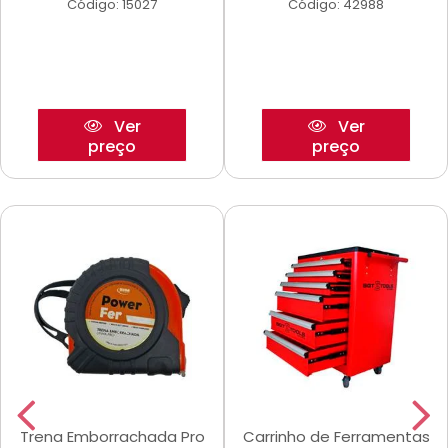
Código: 15027
Código: 42988
Ver
Ver
preço
preço
Trena Emborrachada Pro
Carrinho de Ferramentas