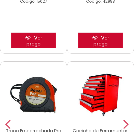
Código: 15027
Código: 42988
Ver
Ver
preço
preço
Trena Emborrachada Pro
Carrinho de Ferramentas