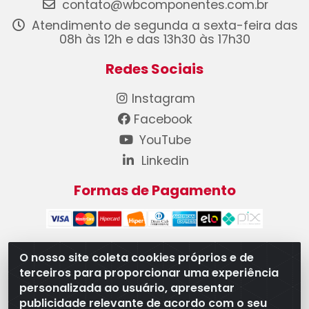
contato@wbcomponentes.com.br
Atendimento de segunda a sexta-feira das
08h às 12h e das 13h30 às 17h30
Redes Sociais
Instagram
Facebook
YouTube
Linkedin
Formas de Pagamento
O nosso site coleta cookies próprios e de
terceiros para proporcionar uma experiência
WB Componentes Automotivos LTDA - CNPJ
personalizada ao usuário, apresentar
08.528.393/0001-12 - Rua do Níquel, 667 - Parque
publicidade relevante de acordo com o seu
Oeste Industrial, Goiânia/GO - CEP 74375-660