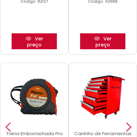
Código: 15027
Código: 42988
Ver
Ver
preço
preço
Trena Emborrachada Pro
Carrinho de Ferramentas