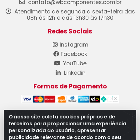
contato@wbcomponentes.com.br
Atendimento de segunda a sexta-feira das
08h às 12h e das 13h30 às 17h30
Redes Sociais
Instagram
Facebook
YouTube
Linkedin
Formas de Pagamento
O nosso site coleta cookies próprios e de
terceiros para proporcionar uma experiência
WB Componentes Automotivos LTDA - CNPJ
personalizada ao usuário, apresentar
08.528.393/0001-12 - Rua do Níquel, 667 - Parque
publicidade relevante de acordo com o seu
Oeste Industrial, Goiânia/GO - CEP 74375-660