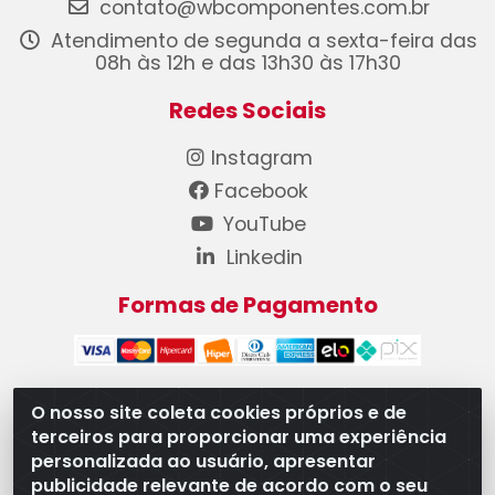
contato@wbcomponentes.com.br
Atendimento de segunda a sexta-feira das
08h às 12h e das 13h30 às 17h30
Redes Sociais
Instagram
Facebook
YouTube
Linkedin
Formas de Pagamento
O nosso site coleta cookies próprios e de
terceiros para proporcionar uma experiência
WB Componentes Automotivos LTDA - CNPJ
personalizada ao usuário, apresentar
08.528.393/0001-12 - Rua do Níquel, 667 - Parque
publicidade relevante de acordo com o seu
Oeste Industrial, Goiânia/GO - CEP 74375-660