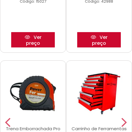
Código: 15027
Código: 42988
Ver
Ver
preço
preço
Trena Emborrachada Pro
Carrinho de Ferramentas