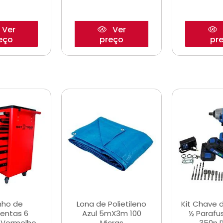
Ver
Ver
eço
preço
pr
nho de
Lona de Polietileno
Kit Chave 
entas 6
Azul 5mX3m 100
½ Parafu
 Vermelho
Micras
350n 