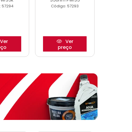
: 57294
Código: 57293
Código:
Ver
Ver
eço
preço
pre