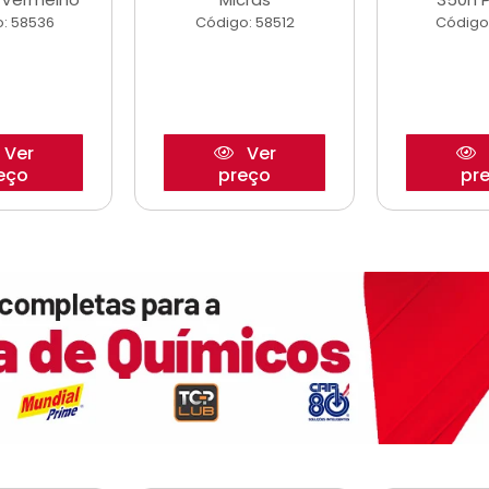
: 58536
Código: 58512
Código
Ver
Ver
eço
preço
pr