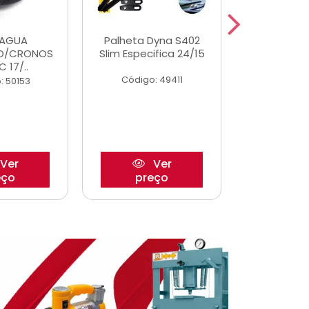
DAGUA
Palheta Dyna S402
Tapete U
O/CRONOS
Slim Especifica 24/15
Adaptad
C 17/..
Mode
Código: 49411
: 50153
Código:
Ver
Ver
eço
preço
pre