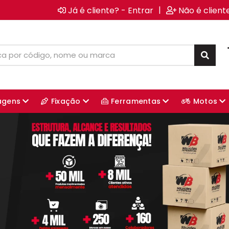
|
Já é cliente? - Entrar
Não é client
agens
Fixação
Ferramentas
Motos