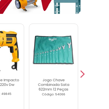
de Impacto
Jogo Chave
Jogo de Ch
 220v Dw
Combinada Sata
Longas e 
622mm 12 Peças
Peças
: 49845
Código: 54066
Código: