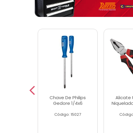
 Magnetica
Chave De Philips
Alicate 
ngular
Gedore 1/4x6
Niquelad
o: 56779
Código: 15027
Código