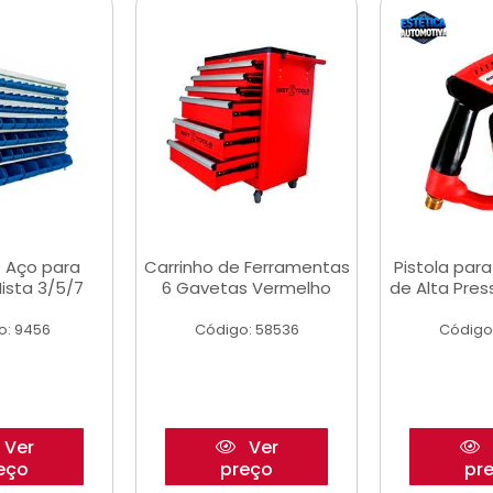
 Aço para
Carrinho de Ferramentas
Pistola par
ista 3/5/7
6 Gavetas Vermelho
de Alta Pre
o: 9456
Código: 58536
Código
Ver
Ver
eço
preço
pr