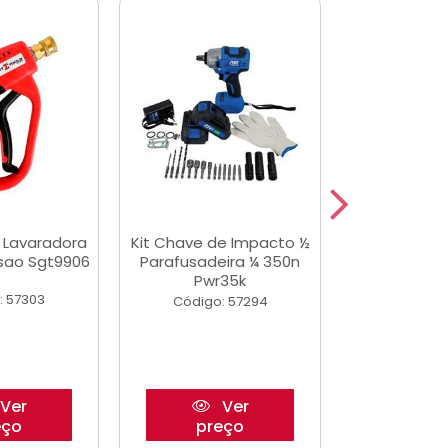
a Lavaradora
Kit Chave de Impacto ½
Adesivo Epox
ssao Sgt9906
Parafusadeira ¼ 350n
Transp.
Pwr35k
: 57303
Código:
Código: 57294
Ver
Ver
eço
preço
pre