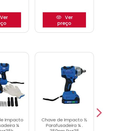
Ver
Ver
eço
preço
pre
de Impacto
Chave de Impacto ½
Jogo de C
sadeira ¼
Parafusadeira ¼ .
Fenda 
Pwr35k
350nm Pwr35
S3800