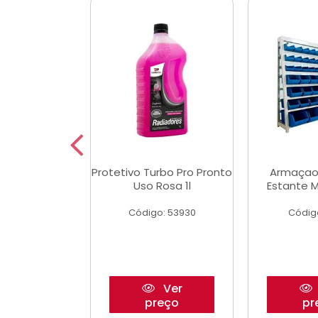
Multimec X3
Protetivo Turbo Pro Pronto
Armaçao
Uso Rosa 1l
Estante M
o: 50273
Código: 53930
Códig
Ver
Ver
reço
preço
pr