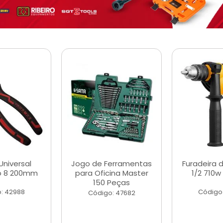
Universal
Jogo de Ferramentas
Furadeira 
o 8 200mm
para Oficina Master
1/2 710w
150 Peças
: 42988
Código
Código: 47682