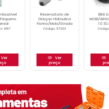
ombustivel
Reservatorio de
BBA 
o Pequeno
Direçao Hidraulica
MOBI/ARG
ersal
Fiorino/Mobi/Strada
1.0 3C
o: 9157
Código: 57333
Código
Ver
Ver
eço
preço
pr