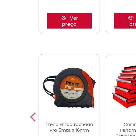
Ver
Ver
reço
preço
pr
De Corte
Trena Emborrachada
Carri
3/64x7/8
Pro 5mts X 16mm
Ferram
0x22,2mm
Gavetas