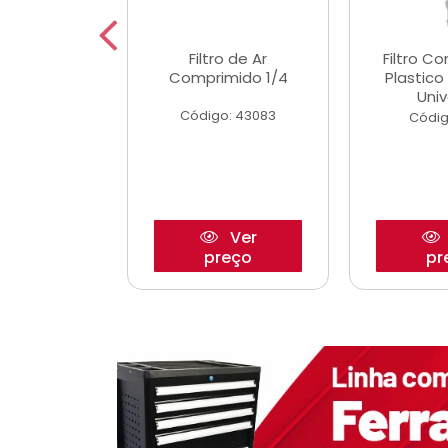
etor iwp176
Filtro de Ar
Filtro C
 1.0 05/
Comprimido 1/4
Plastic
Univ
o: 28425
Código: 43083
Códig
Ver
Ver
reço
preço
pr