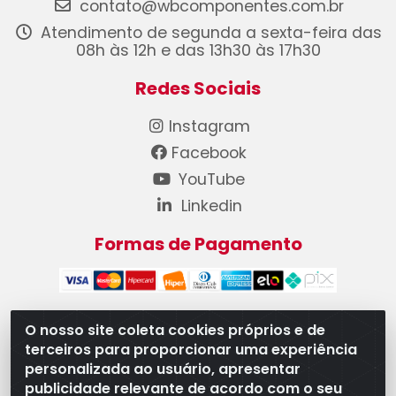
contato@wbcomponentes.com.br
Atendimento de segunda a sexta-feira das
08h às 12h e das 13h30 às 17h30
Redes Sociais
Instagram
Facebook
YouTube
Linkedin
Formas de Pagamento
O nosso site coleta cookies próprios e de
terceiros para proporcionar uma experiência
WB Componentes Automotivos LTDA - CNPJ
personalizada ao usuário, apresentar
08.528.393/0001-12 - Rua do Níquel, 667 - Parque
publicidade relevante de acordo com o seu
Oeste Industrial, Goiânia/GO - CEP 74375-660