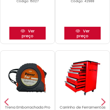
Código: 15027
Código: 42988
Ver
Ver
preço
preço
Trena Emborrachada Pro
Carrinho de Ferramentas