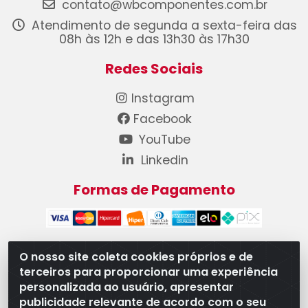
contato@wbcomponentes.com.br
Atendimento de segunda a sexta-feira das
08h às 12h e das 13h30 às 17h30
Redes Sociais
Instagram
Facebook
YouTube
Linkedin
Formas de Pagamento
O nosso site coleta cookies próprios e de
terceiros para proporcionar uma experiência
WB Componentes Automotivos LTDA - CNPJ
personalizada ao usuário, apresentar
08.528.393/0001-12 - Rua do Níquel, 667 - Parque
publicidade relevante de acordo com o seu
Oeste Industrial, Goiânia/GO - CEP 74375-660