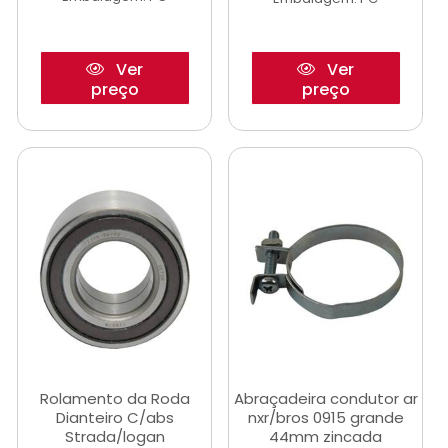
Ver
Ver
preço
preço
Rolamento da Roda
Abraçadeira condutor ar
Dianteiro C/abs
nxr/bros 0915 grande
Strada/logan
44mm zincada