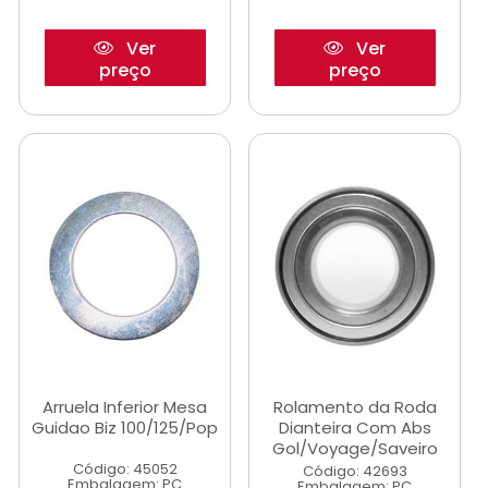
Ver
Ver
preço
preço
Arruela Inferior Mesa
Rolamento da Roda
Guidao Biz 100/125/Pop
Dianteira Com Abs
Gol/Voyage/Saveiro
Código: 45052
Código: 42693
Embalagem: PC
Embalagem: PC