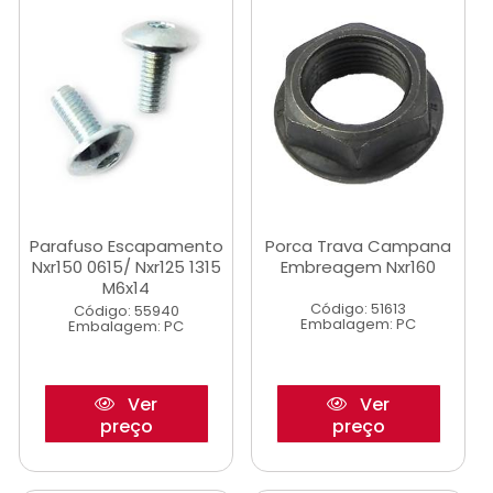
Parafuso Escapamento
Porca Trava Campana
Nxr150 0615/ Nxr125 1315
Embreagem Nxr160
M6x14
Código: 51613
Código: 55940
Embalagem: PC
Embalagem: PC
Ver
Ver
preço
preço