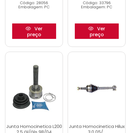
Código: 28056
Código: 33796
Embalagem: PC
Embalagem: PC
Ver
Ver
preço
preço
Junta Homocinetica L200
Junta Homocinetica Hilux
2.5 Gl/Gls 98/04
3.0 05/...