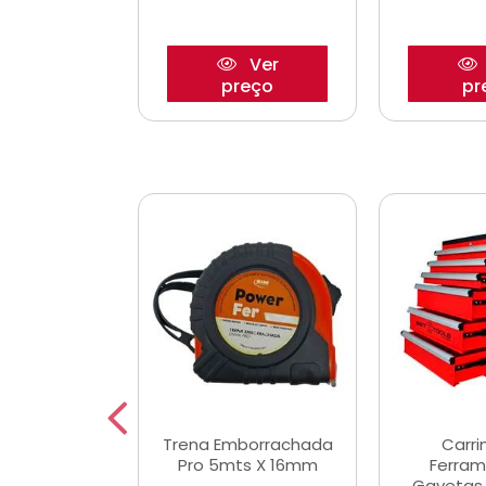
Ver
Ver
reço
preço
pr
De Corte
Trena Emborrachada
Carri
3/64x7/8
Pro 5mts X 16mm
Ferram
0x22,2mm
Gavetas