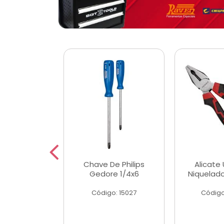
 Magnetica
Chave De Philips
Alicate 
ngular
Gedore 1/4x6
Niquelad
o: 56779
Código: 15027
Código