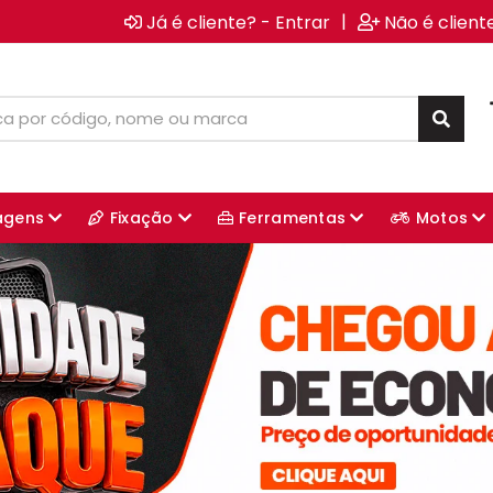
|
Já é cliente? - Entrar
Não é client
agens
Fixação
Ferramentas
Motos