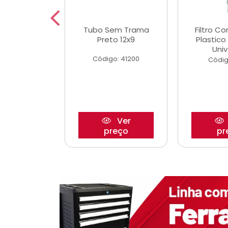
dro Roda
Tubo Sem Trama
Filtro C
,63mm
Preto 12x9
Plastic
o/Strada
Univ
Código: 41200
o: 27880
Códig
Ver
Ver
reço
preço
pr