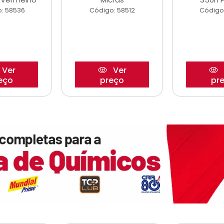
: 58536
Código: 58512
Código
Ver
Ver
eço
preço
pr