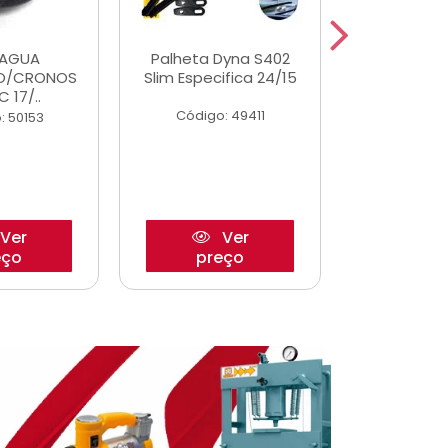
DAGUA
Palheta Dyna S402
Eixo P
O/CRONOS
Slim Especifica 24/15
Trambulad
C 17/..
05/
Código: 49411
: 50153
Código:
Ver
Ver
eço
preço
pre