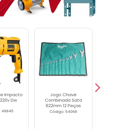
de Impacto
Jogo Chave
Jogo de Ch
 220v Dw
Combinada Sata
Longas e 
622mm 12 Peças
Peças
: 49845
Código: 54066
Código: