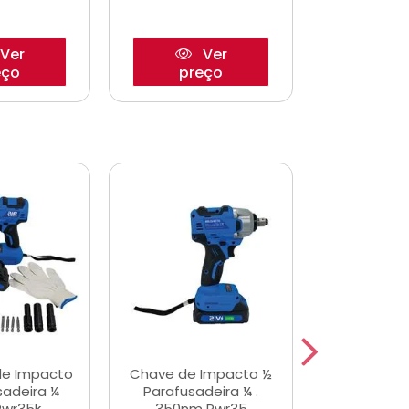
Ver
Ver
eço
preço
pre
de Impacto
Chave de Impacto ½
Jogo de C
sadeira ¼
Parafusadeira ¼ .
Fenda 
Pwr35k
350nm Pwr35
S3800