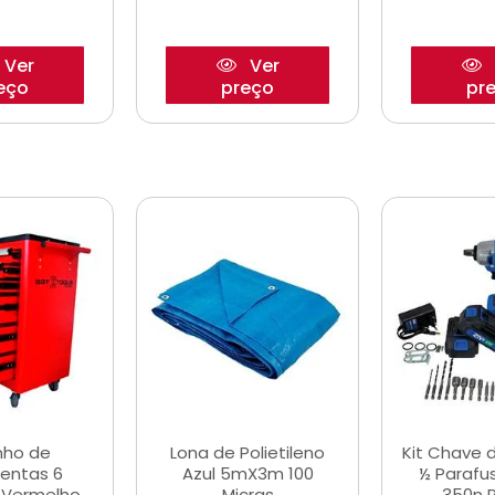
Ver
Ver
eço
preço
pr
nho de
Lona de Polietileno
Kit Chave 
entas 6
Azul 5mX3m 100
½ Parafu
 Vermelho
Micras
350n 