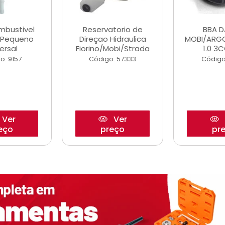
ombustivel
Reservatorio de
BBA 
o Pequeno
Direçao Hidraulica
MOBI/ARG
ersal
Fiorino/Mobi/Strada
1.0 3C
o: 9157
Código: 57333
Código
Ver
Ver
eço
preço
pr