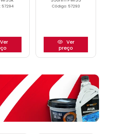
: 57294
Código: 57293
Código:
Ver
Ver
eço
preço
pre