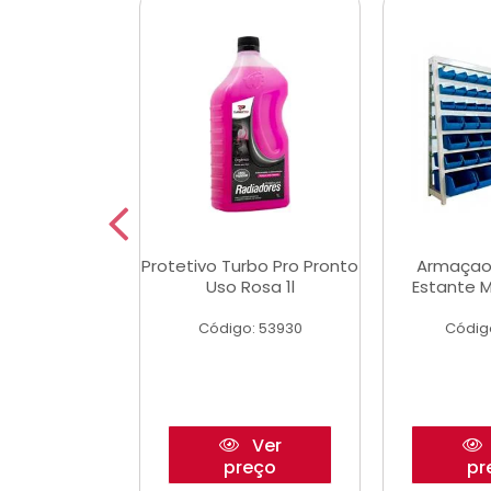
Multimec X3
Protetivo Turbo Pro Pronto
Armaçao
Uso Rosa 1l
Estante M
o: 50273
Código: 53930
Códig
Ver
Ver
reço
preço
pr