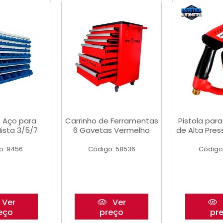
 Aço para
Carrinho de Ferramentas
Pistola par
ista 3/5/7
6 Gavetas Vermelho
de Alta Pre
o: 9456
Código: 58536
Código
Ver
Ver
eço
preço
pr