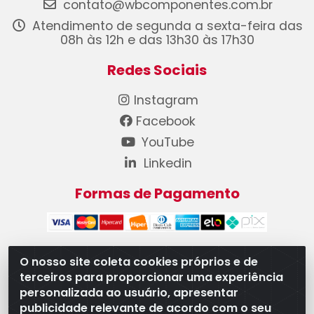
contato@wbcomponentes.com.br
Atendimento de segunda a sexta-feira das
08h às 12h e das 13h30 às 17h30
Redes Sociais
Instagram
Facebook
YouTube
Linkedin
Formas de Pagamento
O nosso site coleta cookies próprios e de
terceiros para proporcionar uma experiência
WB Componentes Automotivos LTDA - CNPJ
personalizada ao usuário, apresentar
08.528.393/0001-12 - Rua do Níquel, 667 - Parque
publicidade relevante de acordo com o seu
Oeste Industrial, Goiânia/GO - CEP 74375-660