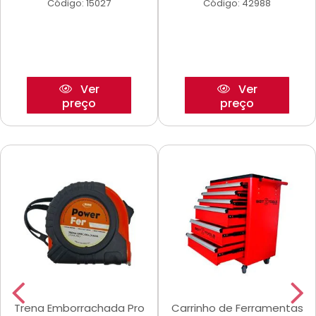
Código: 15027
Código: 42988
Ver
Ver
preço
preço
Trena Emborrachada Pro
Carrinho de Ferramentas