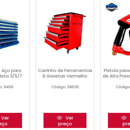
 Aço para
Carrinho de Ferramentas
Pistola par
ista 3/5/7
6 Gavetas Vermelho
de Alta Pre
o: 9456
Código: 58536
Código
Ver
Ver
eço
preço
pr