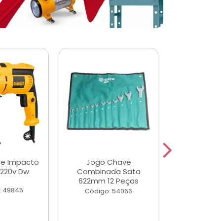
de Impacto
Jogo Chave
Jogo de Ch
 220v Dw
Combinada Sata
Longas e 
622mm 12 Peças
Peças
: 49845
Código: 54066
Código: