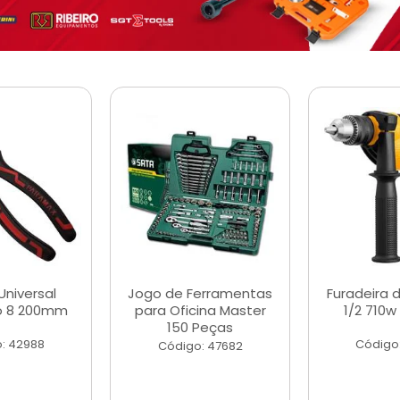
Universal
Jogo de Ferramentas
Furadeira 
o 8 200mm
para Oficina Master
1/2 710w
150 Peças
: 42988
Código
Código: 47682