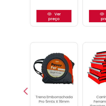
Ver
Ver
reço
preço
pr
De Corte
Trena Emborrachada
Carri
3/64x7/8
Pro 5mts X 16mm
Ferram
0x22,2mm
Gavetas