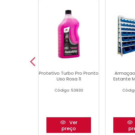
Multimec X3
Protetivo Turbo Pro Pronto
Armaçao
Uso Rosa 1l
Estante M
o: 50273
Código: 53930
Códig
Ver
Ver
reço
preço
pr