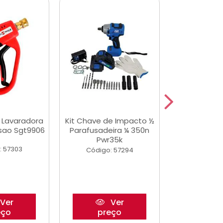
a Lavaradora
Kit Chave de Impacto ½
Adesivo Epox
ssao Sgt9906
Parafusadeira ¼ 350n
Transp.
Pwr35k
: 57303
Código:
Código: 57294
Ver
Ver
eço
preço
pre