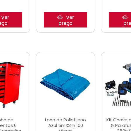
Ver
Ver
eço
preço
pr
nho de
Lona de Polietileno
Kit Chave 
entas 6
Azul 5mX3m 100
½ Parafu
 Vermelho
Micras
350n 