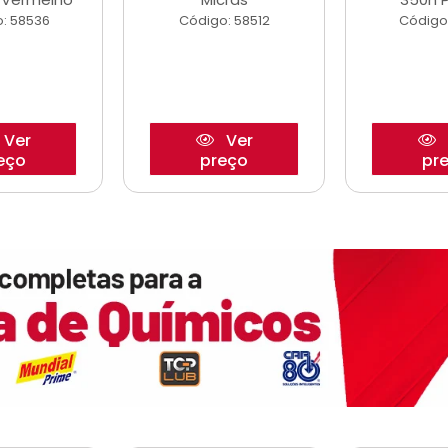
: 58536
Código: 58512
Código
Ver
Ver
eço
preço
pr