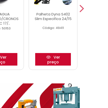
DAGUA
Palheta Dyna S402
Eixo P
O/CRONOS
Slim Especifica 24/15
Trambulad
C 17/..
05/
Código: 49411
: 50153
Código:
Ver
Ver
eço
preço
pre