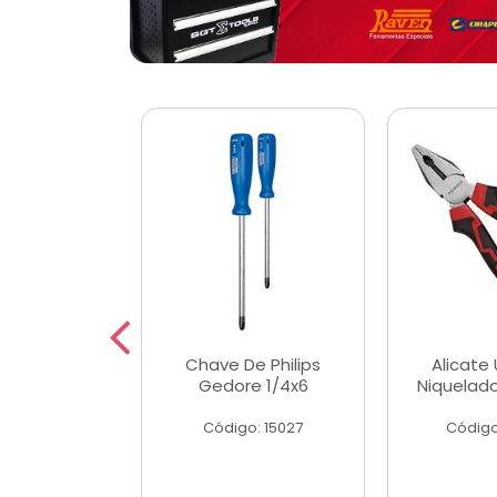
 Magnetica
Chave De Philips
Alicate 
ngular
Gedore 1/4x6
Niquelad
o: 56779
Código: 15027
Código