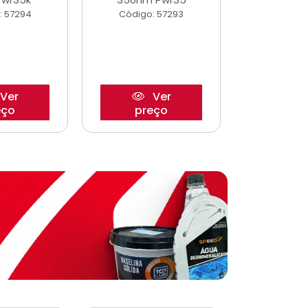
: 57294
Código: 57293
Código:
Ver
Ver
eço
preço
pre