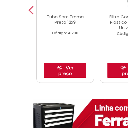
dro Roda
Tubo Sem Trama
Filtro C
,63mm
Preto 12x9
Plastic
o/Strada
Univ
Código: 41200
o: 27880
Códig
Ver
Ver
reço
preço
pr