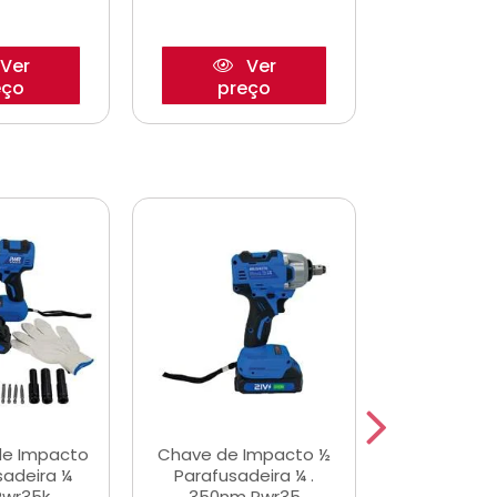
Ver
Ver
eço
preço
pre
de Impacto
Chave de Impacto ½
Jogo de C
sadeira ¼
Parafusadeira ¼ .
Fenda 
Pwr35k
350nm Pwr35
S3800