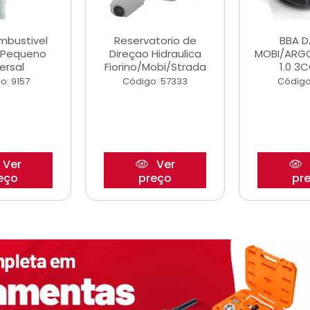
ombustivel
Reservatorio de
BBA 
o Pequeno
Direçao Hidraulica
MOBI/ARG
ersal
Fiorino/Mobi/Strada
1.0 3C
o: 9157
Código: 57333
Código
Ver
Ver
eço
preço
pr