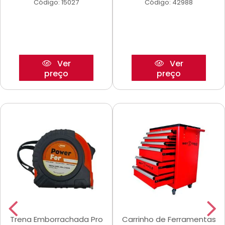
Código: 15027
Código: 42988
Ver
Ver
preço
preço
Trena Emborrachada Pro
Carrinho de Ferramentas