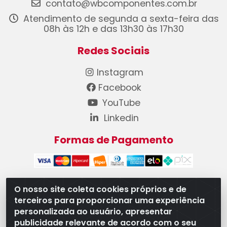
contato@wbcomponentes.com.br
Atendimento de segunda a sexta-feira das
08h às 12h e das 13h30 às 17h30
Redes Sociais
Instagram
Facebook
YouTube
Linkedin
Formas de Pagamento
O nosso site coleta cookies próprios e de
terceiros para proporcionar uma experiência
WB Componentes Automotivos LTDA - CNPJ
personalizada ao usuário, apresentar
08.528.393/0001-12 - Rua do Níquel, 667 - Parque
publicidade relevante de acordo com o seu
Oeste Industrial, Goiânia/GO - CEP 74375-660