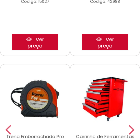
Código: 15027
Código: 42988
Ver
Ver
preço
preço
Trena Emborrachada Pro
Carrinho de Ferramentas