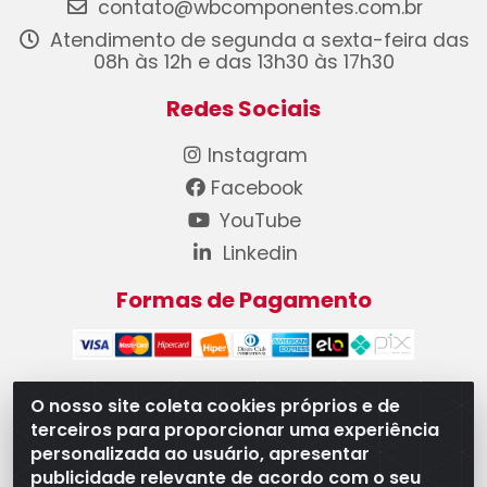
contato@wbcomponentes.com.br
Atendimento de segunda a sexta-feira das
08h às 12h e das 13h30 às 17h30
Redes Sociais
Instagram
Facebook
YouTube
Linkedin
Formas de Pagamento
O nosso site coleta cookies próprios e de
terceiros para proporcionar uma experiência
WB Componentes Automotivos LTDA - CNPJ
personalizada ao usuário, apresentar
08.528.393/0001-12 - Rua do Níquel, 667 - Parque
publicidade relevante de acordo com o seu
Oeste Industrial, Goiânia/GO - CEP 74375-660