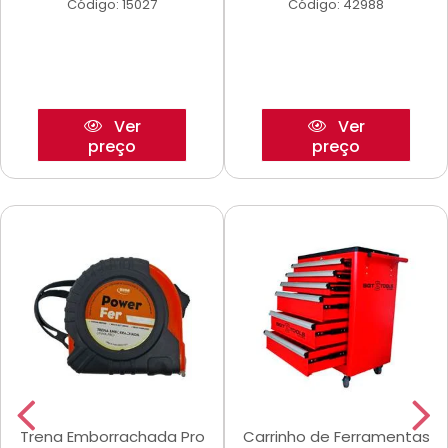
Código: 15027
Código: 42988
Ver
Ver
preço
preço
Trena Emborrachada Pro
Carrinho de Ferramentas