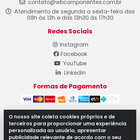
contato@wbcomponentes.com.br
Atendimento de segunda a sexta-feira das
08h às 12h e das 13h30 às 17h30
Redes Sociais
Instagram
Facebook
YouTube
Linkedin
Formas de Pagamento
O nosso site coleta cookies próprios e de
terceiros para proporcionar uma experiência
WB Componentes Automotivos LTDA - CNPJ
personalizada ao usuário, apresentar
08.528.393/0001-12 - Rua do Níquel, 667 - Parque
publicidade relevante de acordo com o seu
Oeste Industrial, Goiânia/GO - CEP 74375-660