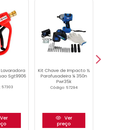
a Lavaradora
Kit Chave de Impacto ½
Adesivo Epox
ssao Sgt9906
Parafusadeira ¼ 350n
Transp.
Pwr35k
: 57303
Código:
Código: 57294
Ver
Ver
eço
preço
pre