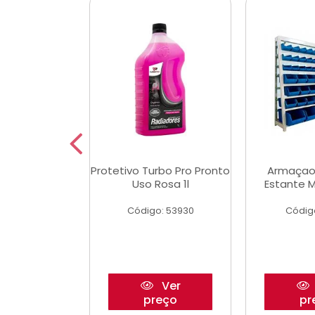
Multimec X3
Protetivo Turbo Pro Pronto
Armaçao
Uso Rosa 1l
Estante M
o: 50273
Código: 53930
Códig
Ver
Ver
reço
preço
pr