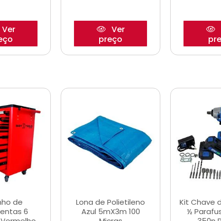
Ver
Ver
eço
preço
pr
nho de
Lona de Polietileno
Kit Chave 
entas 6
Azul 5mX3m 100
½ Parafu
 Vermelho
Micras
350n 