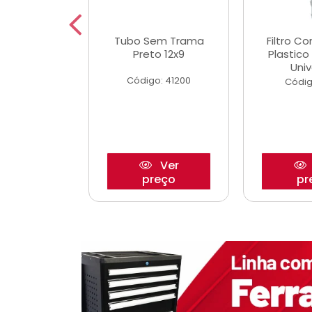
dro Roda
Tubo Sem Trama
Filtro C
,63mm
Preto 12x9
Plastic
o/Strada
Univ
Código: 41200
o: 27880
Códig
Ver
Ver
reço
preço
pr