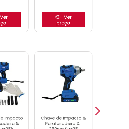
Ver
Ver
eço
preço
pre
de Impacto
Chave de Impacto ½
Jogo de C
sadeira ¼
Parafusadeira ¼ .
Fenda 
Pwr35k
350nm Pwr35
S3800