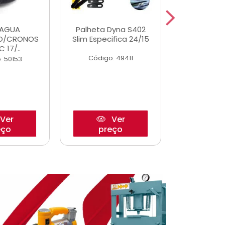
DAGUA
Palheta Dyna S402
Eixo P
O/CRONOS
Slim Especifica 24/15
Trambulad
C 17/..
05/
Código: 49411
: 50153
Código:
Ver
Ver
eço
preço
pre