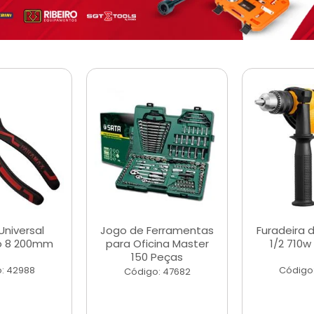
Universal
Jogo de Ferramentas
Furadeira 
o 8 200mm
para Oficina Master
1/2 710w
150 Peças
: 42988
Código
Código: 47682