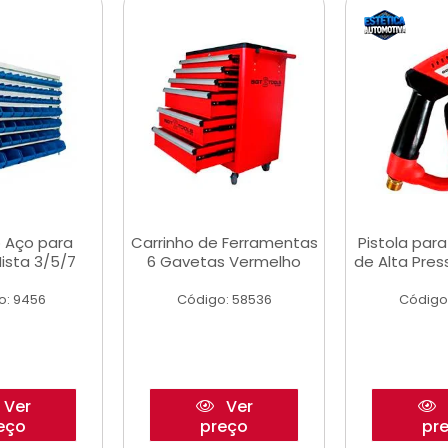
 Aço para
Carrinho de Ferramentas
Pistola par
ista 3/5/7
6 Gavetas Vermelho
de Alta Pre
o: 9456
Código: 58536
Código
Ver
Ver
eço
preço
pr