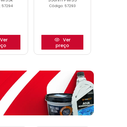
: 57294
Código: 57293
Código:
Ver
Ver
eço
preço
pre