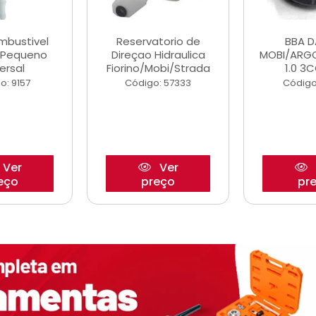
ombustivel
Reservatorio de
BBA 
o Pequeno
Direçao Hidraulica
MOBI/ARG
ersal
Fiorino/Mobi/Strada
1.0 3C
o: 9157
Código: 57333
Código
Ver
Ver
eço
preço
pr