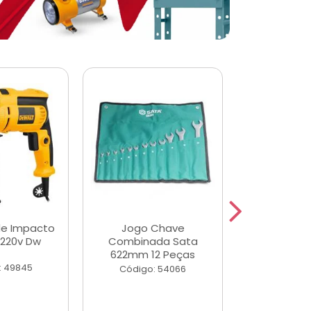
de Impacto
Jogo Chave
Jogo de Ch
 220v Dw
Combinada Sata
Longas e 
622mm 12 Peças
Peças
: 49845
Código: 54066
Código: