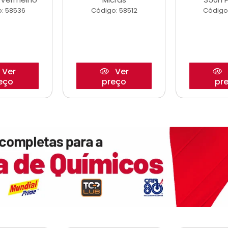
: 58536
Código: 58512
Código
Ver
Ver
eço
preço
pr