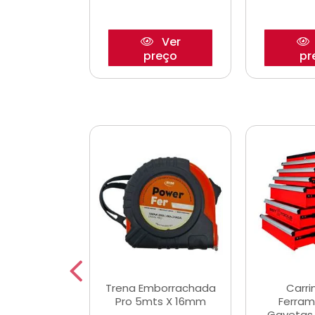
Ver
Ver
reço
preço
pr
De Corte
Trena Emborrachada
Carri
3/64x7/8
Pro 5mts X 16mm
Ferram
0x22,2mm
Gavetas