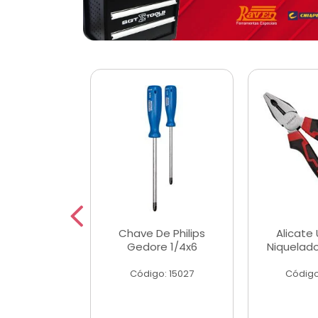
 Magnetica
Chave De Philips
Alicate 
ngular
Gedore 1/4x6
Niquelad
o: 56779
Código: 15027
Código