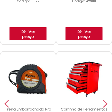
Código: 15027
Código: 42988
Ver
Ver
preço
preço
Trena Emborrachada Pro
Carrinho de Ferramentas