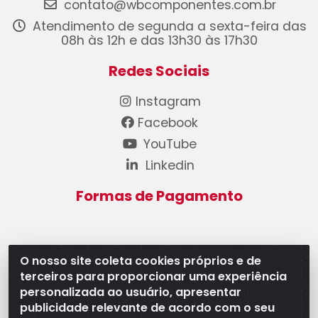
contato@wbcomponentes.com.br
Atendimento de segunda a sexta-feira das
08h às 12h e das 13h30 às 17h30
Redes Sociais
Instagram
Facebook
YouTube
Linkedin
Formas de Pagamento
O nosso site coleta cookies próprios e de
terceiros para proporcionar uma experiência
WB Componentes Automotivos LTDA - CNPJ
personalizada ao usuário, apresentar
08.528.393/0001-12 - Rua do Níquel, 667 - Parque
publicidade relevante de acordo com o seu
Oeste Industrial, Goiânia/GO - CEP 74375-660