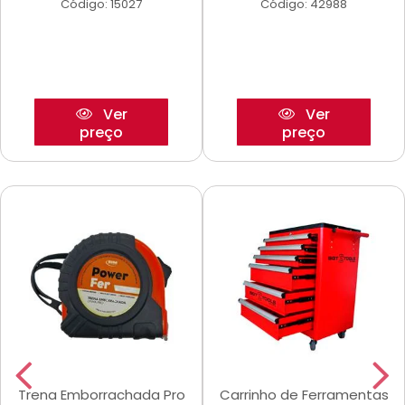
Código: 15027
Código: 42988
Ver
Ver
preço
preço
Trena Emborrachada Pro
Carrinho de Ferramentas