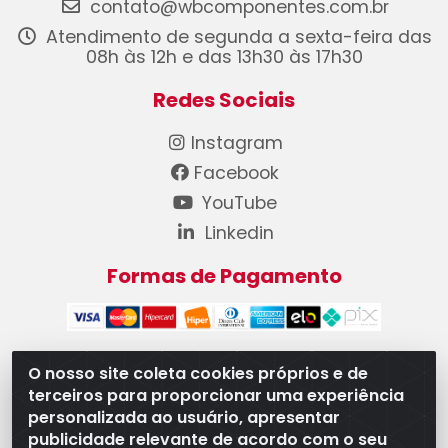
contato@wbcomponentes.com.br
Atendimento de segunda a sexta-feira das
08h às 12h e das 13h30 às 17h30
Redes Sociais
Instagram
Facebook
YouTube
Linkedin
Formas de Pagamento
O nosso site coleta cookies próprios e de
terceiros para proporcionar uma experiência
WB Componentes Automotivos LTDA - CNPJ
personalizada ao usuário, apresentar
08.528.393/0001-12 - Rua do Níquel, 667 - Parque
publicidade relevante de acordo com o seu
Oeste Industrial, Goiânia/GO - CEP 74375-660