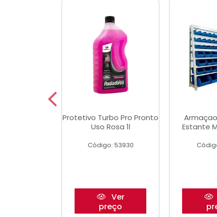
Multimec X3
Protetivo Turbo Pro Pronto
Armaçao
Uso Rosa 1l
Estante M
o: 50273
Código: 53930
Códig
Ver
Ver
reço
preço
pr