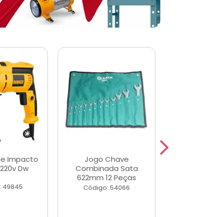
de Impacto
Jogo Chave
Jogo de Ch
 220v Dw
Combinada Sata
Longas e 
622mm 12 Peças
Peças
: 49845
Código: 54066
Código: