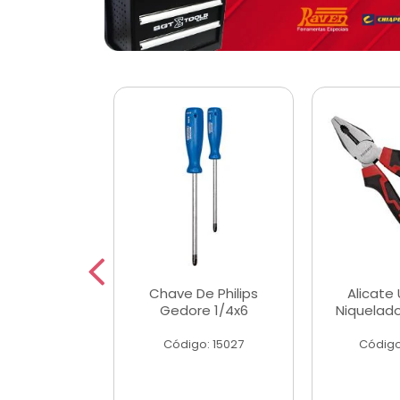
 Magnetica
Chave De Philips
Alicate 
ngular
Gedore 1/4x6
Niquelad
o: 56779
Código: 15027
Código