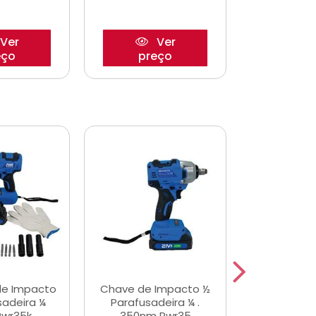
Ver
Ver
eço
preço
pre
de Impacto
Chave de Impacto ½
Jogo de C
sadeira ¼
Parafusadeira ¼ .
Fenda 
Pwr35k
350nm Pwr35
S3800