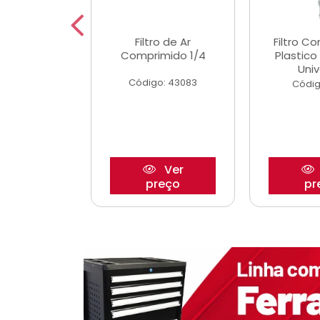
etor iwp176
Filtro de Ar
Filtro C
 1.0 05/
Comprimido 1/4
Plastic
Univ
o: 28425
Código: 43083
Códig
Ver
Ver
reço
preço
pr