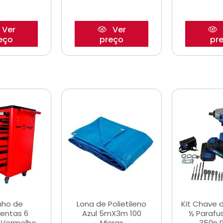
Ver
Ver
eço
preço
pr
nho de
Lona de Polietileno
Kit Chave 
entas 6
Azul 5mX3m 100
½ Parafu
 Vermelho
Micras
350n 