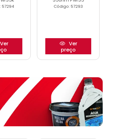
: 57294
Código: 57293
Código:
Ver
Ver
eço
preço
pre