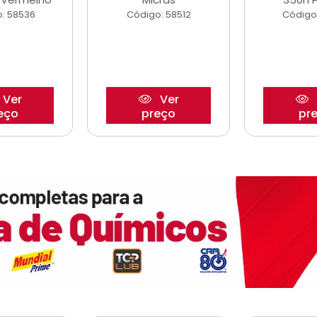
: 58536
Código: 58512
Código
Ver
Ver
eço
preço
pr