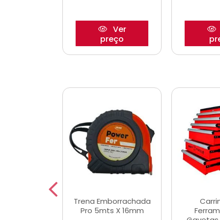
Ver
Ver
reço
preço
pr
De Corte
Trena Emborrachada
Carri
3/64x7/8
Pro 5mts X 16mm
Ferram
0x22,2mm
Gavetas