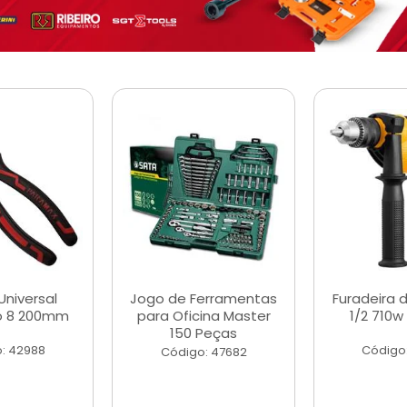
Universal
Jogo de Ferramentas
Furadeira 
o 8 200mm
para Oficina Master
1/2 710w
150 Peças
: 42988
Código
Código: 47682