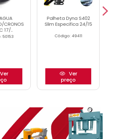
DAGUA
Palheta Dyna S402
Tapete U
O/CRONOS
Slim Especifica 24/15
Adaptad
C 17/..
Mode
Código: 49411
: 50153
Código:
Ver
Ver
eço
preço
pre