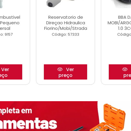
ombustivel
Reservatorio de
BBA 
o Pequeno
Direçao Hidraulica
MOBI/ARG
ersal
Fiorino/Mobi/Strada
1.0 3C
o: 9157
Código: 57333
Código
Ver
Ver
eço
preço
pr