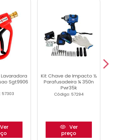
a Lavaradora
Kit Chave de Impacto ½
Adesivo Epox
ssao Sgt9906
Parafusadeira ¼ 350n
Transp.
Pwr35k
: 57303
Código:
Código: 57294
Ver
Ver
eço
preço
pre