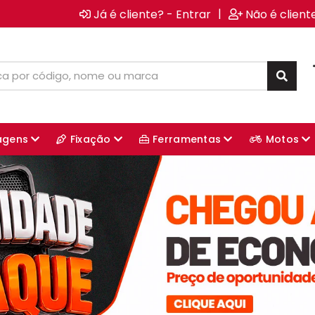
|
Já é cliente? - Entrar
Não é client
agens
Fixação
Ferramentas
Motos