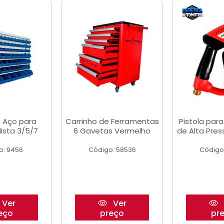
 Aço para
Carrinho de Ferramentas
Pistola par
ista 3/5/7
6 Gavetas Vermelho
de Alta Pre
o: 9456
Código: 58536
Código
Ver
Ver
eço
preço
pr