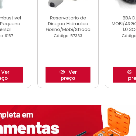
ombustivel
Reservatorio de
BBA 
o Pequeno
Direçao Hidraulica
MOBI/ARG
ersal
Fiorino/Mobi/Strada
1.0 3C
o: 9157
Código: 57333
Código
Ver
Ver
eço
preço
pr