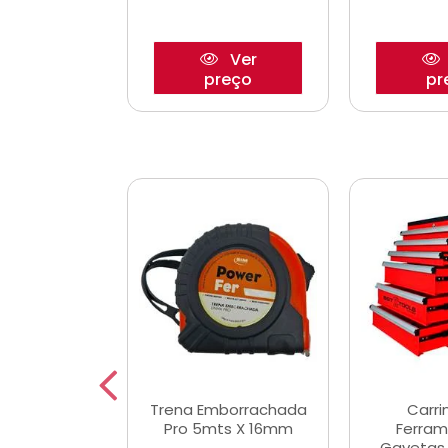
Ver
Ver
reço
preço
pr
De Corte
Trena Emborrachada
Carri
3/64x7/8
Pro 5mts X 16mm
Ferram
0x22,2mm
Gavetas