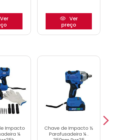
Ver
Ver
eço
preço
pre
de Impacto
Chave de Impacto ½
Jogo de C
sadeira ¼
Parafusadeira ¼ .
Fenda 
Pwr35k
350nm Pwr35
S3800