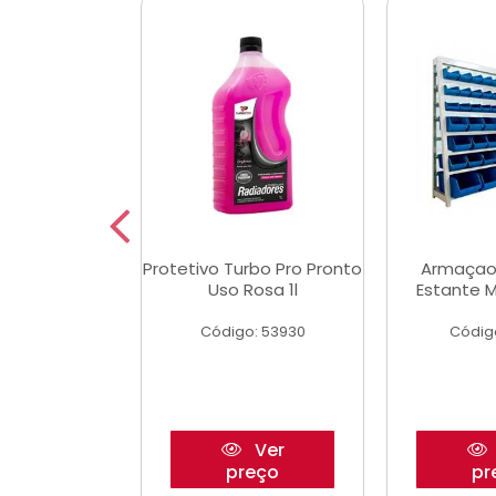
Multimec X3
Protetivo Turbo Pro Pronto
Armaçao
Uso Rosa 1l
Estante M
o: 50273
Código: 53930
Códig
Ver
Ver
reço
preço
pr