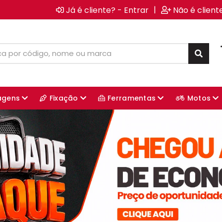
|
Já é cliente? - Entrar
Não é client
agens
Fixação
Ferramentas
Motos