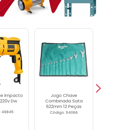
de Impacto
Jogo Chave
Jogo de Ch
 220v Dw
Combinada Sata
Longas e 
622mm 12 Peças
Peças
: 49845
Código: 54066
Código: