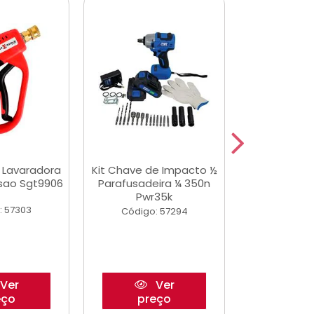
a Lavaradora
Kit Chave de Impacto ½
Adesivo Epox
ssao Sgt9906
Parafusadeira ¼ 350n
Transp.
Pwr35k
: 57303
Código:
Código: 57294
Ver
Ver
eço
preço
pre