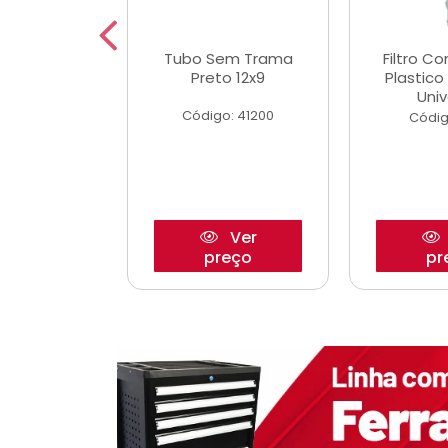
dro Roda
Tubo Sem Trama
Filtro C
,63mm
Preto 12x9
Plastic
o/Strada
Univ
Código: 41200
o: 27880
Códig
Ver
Ver
reço
preço
pr