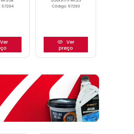
: 57294
Código: 57293
Código:
Ver
Ver
eço
preço
pre