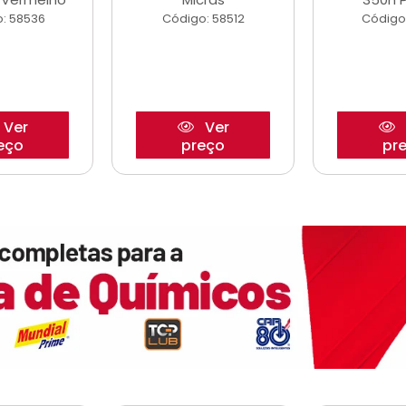
: 58536
Código: 58512
Código
Ver
Ver
eço
preço
pr