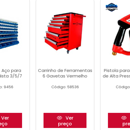
 Aço para
Carrinho de Ferramentas
Pistola par
ista 3/5/7
6 Gavetas Vermelho
de Alta Pre
o: 9456
Código: 58536
Código
Ver
Ver
eço
preço
pr