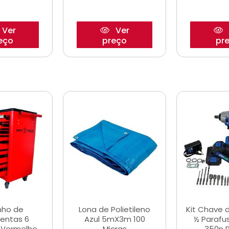
Ver
Ver
eço
preço
pr
nho de
Lona de Polietileno
Kit Chave 
entas 6
Azul 5mX3m 100
½ Parafu
 Vermelho
Micras
350n 