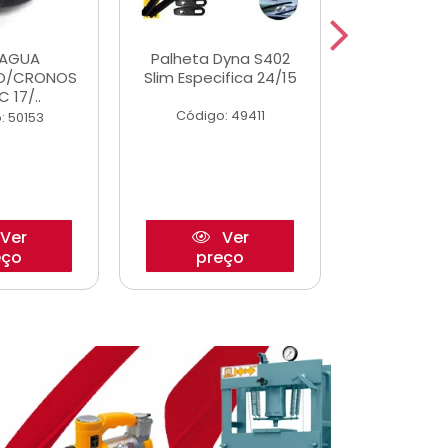
DAGUA
Palheta Dyna S402
Eixo P
O/CRONOS
Slim Especifica 24/15
Trambulad
C 17/..
05/
Código: 49411
: 50153
Código:
Ver
Ver
eço
preço
pre