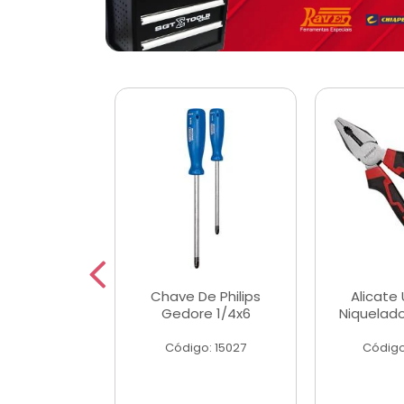
 Magnetica
Chave De Philips
Alicate 
ngular
Gedore 1/4x6
Niquelad
o: 56779
Código: 15027
Código