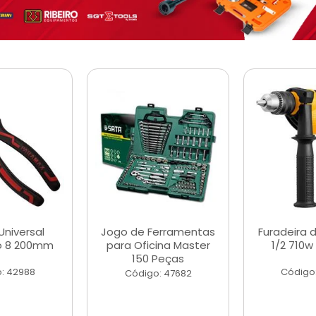
Universal
Jogo de Ferramentas
Furadeira 
o 8 200mm
para Oficina Master
1/2 710w
150 Peças
: 42988
Código
Código: 47682