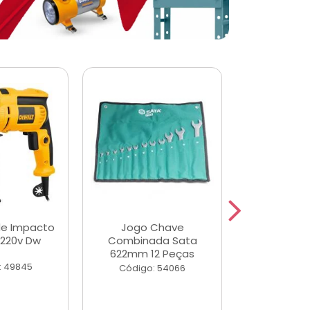
de Impacto
Jogo Chave
Jogo de Ch
 220v Dw
Combinada Sata
Longas e 
622mm 12 Peças
Peças
: 49845
Código: 54066
Código: