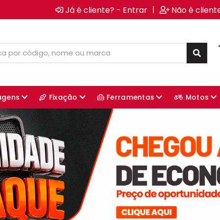
|
Já é cliente? - Entrar
Não é client
agens
Fixação
Ferramentas
Motos