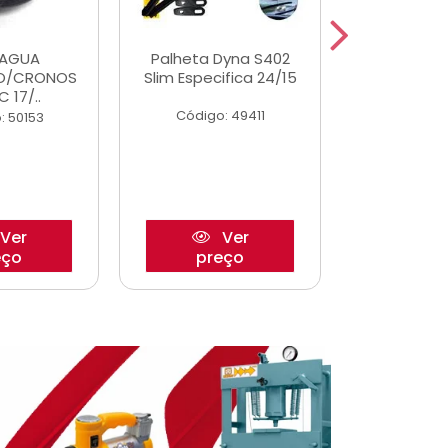
DAGUA
Palheta Dyna S402
Eixo P
O/CRONOS
Slim Especifica 24/15
Trambulad
C 17/..
05/
Código: 49411
: 50153
Código:
Ver
Ver
eço
preço
pre