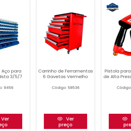
 Aço para
Carrinho de Ferramentas
Pistola par
ista 3/5/7
6 Gavetas Vermelho
de Alta Pre
o: 9456
Código: 58536
Código
Ver
Ver
eço
preço
pr