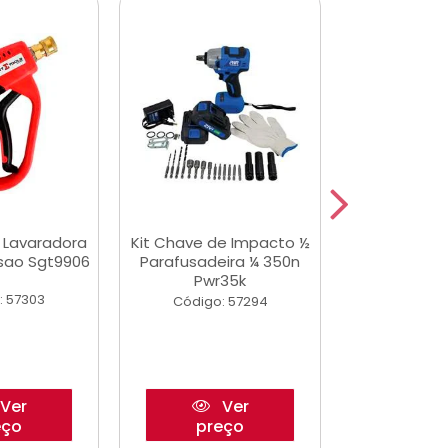
a Lavaradora
Kit Chave de Impacto ½
Adesivo Epox
ssao Sgt9906
Parafusadeira ¼ 350n
Transp.
Pwr35k
: 57303
Código:
Código: 57294
Ver
Ver
eço
preço
pre