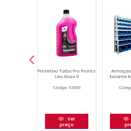
Multimec X3
Protetivo Turbo Pro Pronto
Armaçao
Uso Rosa 1l
Estante M
o: 50273
Código: 53930
Códig
Ver
Ver
reço
preço
pr