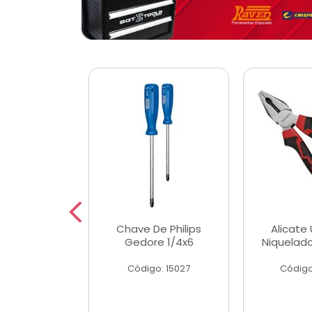
 Magnetica
Chave De Philips
Alicate 
ngular
Gedore 1/4x6
Niquelad
o: 56779
Código: 15027
Código