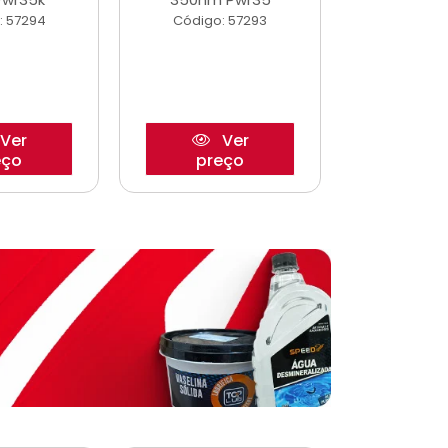
: 57294
Código: 57293
Código:
Ver
Ver
eço
preço
pre