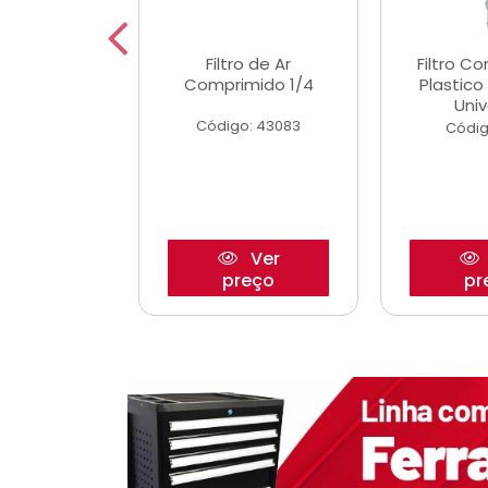
dro Roda
Filtro de Ar
Filtro C
,63mm
Comprimido 1/4
Plastic
o/Strada
Univ
Código: 43083
o: 27880
Códig
Ver
Ver
reço
preço
pr