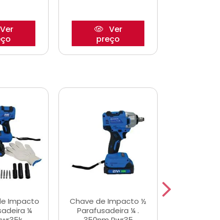
Ver
Ver
eço
preço
pre
de Impacto
Chave de Impacto ½
Jogo de C
sadeira ¼
Parafusadeira ¼ .
Fenda 
Pwr35k
350nm Pwr35
S3800