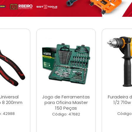
Universal
Jogo de Ferramentas
Furadeira 
o 8 200mm
para Oficina Master
1/2 710w
150 Peças
: 42988
Código
Código: 47682