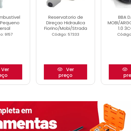
ombustivel
Reservatorio de
BBA 
o Pequeno
Direçao Hidraulica
MOBI/ARG
ersal
Fiorino/Mobi/Strada
1.0 3C
o: 9157
Código: 57333
Código
Ver
Ver
eço
preço
pr