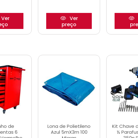
Ver
Ver
eço
preço
pr
nho de
Lona de Polietileno
Kit Chave 
entas 6
Azul 5mX3m 100
½ Parafu
 Vermelho
Micras
350n 