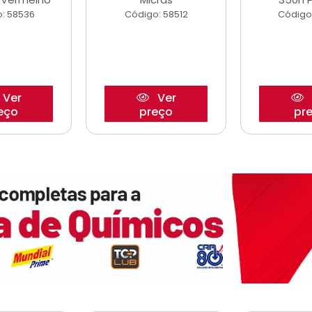
: 58536
Código: 58512
Código
Ver
Ver
eço
preço
pr