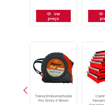
Ver
Ver
reço
preço
pr
De Corte
Trena Emborrachada
Carri
3/64x7/8
Pro 5mts X 16mm
Ferram
0x22,2mm
Gavetas