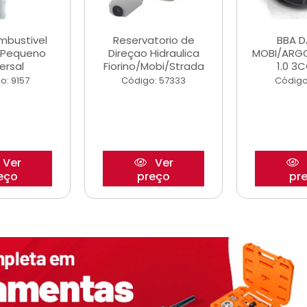
ombustivel
Reservatorio de
BBA 
o Pequeno
Direçao Hidraulica
MOBI/ARG
ersal
Fiorino/Mobi/Strada
1.0 3C
o: 9157
Código: 57333
Código
Ver
Ver
eço
preço
pr