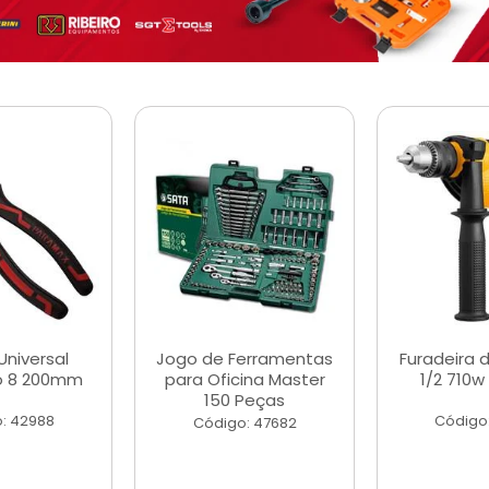
Universal
Jogo de Ferramentas
Furadeira 
o 8 200mm
para Oficina Master
1/2 710w
150 Peças
: 42988
Código
Código: 47682