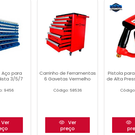
 Aço para
Carrinho de Ferramentas
Pistola par
ista 3/5/7
6 Gavetas Vermelho
de Alta Pre
o: 9456
Código: 58536
Código
Ver
Ver
eço
preço
pr