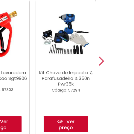
a Lavaradora
Kit Chave de Impacto ½
Adesivo Epox
ssao Sgt9906
Parafusadeira ¼ 350n
Transp.
Pwr35k
: 57303
Código:
Código: 57294
Ver
Ver
eço
preço
pre