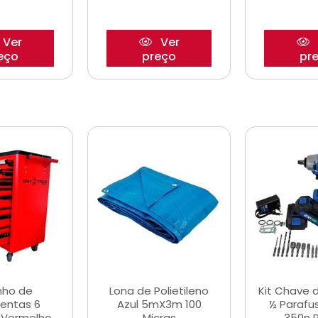
Ver
Ver
eço
preço
pr
nho de
Lona de Polietileno
Kit Chave 
entas 6
Azul 5mX3m 100
½ Parafu
 Vermelho
Micras
350n 