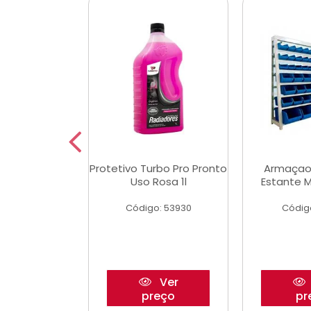
Multimec X3
Protetivo Turbo Pro Pronto
Armaçao
Uso Rosa 1l
Estante M
o: 50273
Código: 53930
Códig
Ver
Ver
reço
preço
pr