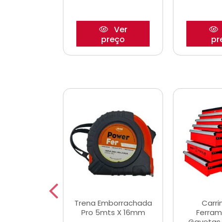
Ver
Ver
reço
preço
pr
De Corte
Trena Emborrachada
Carri
3/64x7/8
Pro 5mts X 16mm
Ferram
0x22,2mm
Gavetas