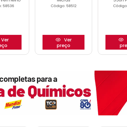
: 58536
Código: 58512
Código
Ver
Ver
eço
preço
pr