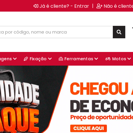
|
Já é cliente? - Entrar
Não é client
agens
Fixação
Ferramentas
Motos