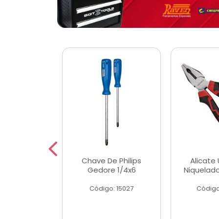
 Magnetica
Chave De Philips
Alicate 
ngular
Gedore 1/4x6
Niquelad
o: 56779
Código: 15027
Código