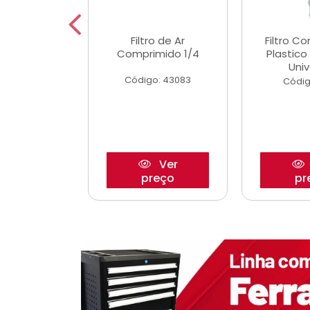
etor iwp176
Filtro de Ar
Filtro C
 1.0 05/
Comprimido 1/4
Plastic
Univ
o: 28425
Código: 43083
Códig
Ver
Ver
reço
preço
pr