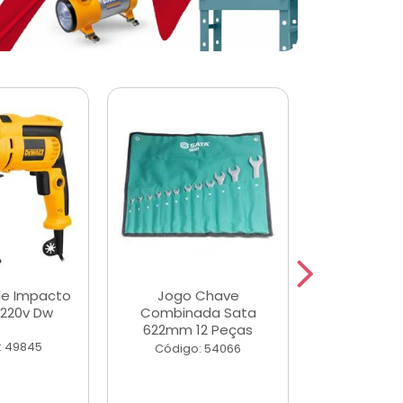
de Impacto
Jogo Chave
Jogo de Ch
 220v Dw
Combinada Sata
Longas e 
622mm 12 Peças
Peças
: 49845
Código: 54066
Código: