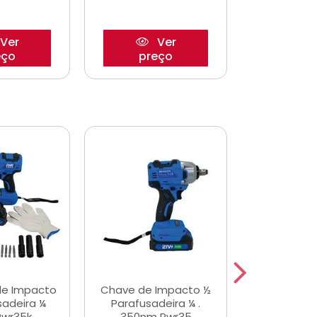
Ver
Ver
eço
preço
pre
de Impacto
Chave de Impacto ½
Jogo de C
sadeira ¼
Parafusadeira ¼ .
Fenda 
Pwr35k
350nm Pwr35
S3800