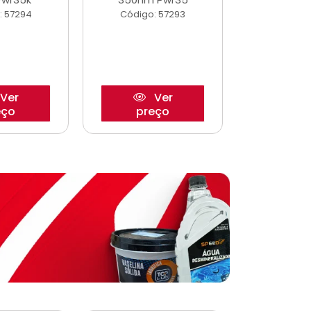
: 57294
Código: 57293
Código:
Ver
Ver
eço
preço
pre