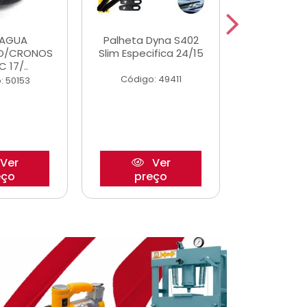
DAGUA
Palheta Dyna S402
Tapete U
O/CRONOS
Slim Especifica 24/15
Adaptad
C 17/..
Mode
Código: 49411
: 50153
Código:
Ver
Ver
eço
preço
pre