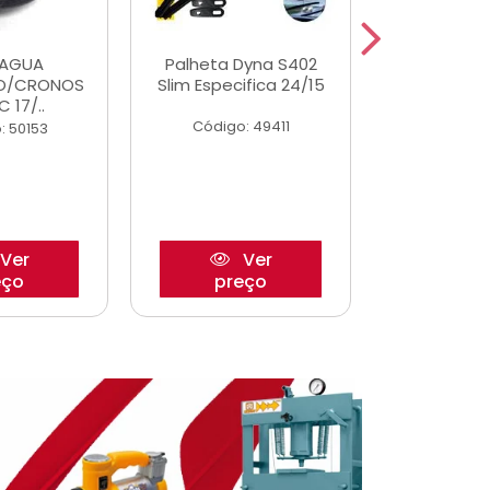
DAGUA
Palheta Dyna S402
Eixo P
O/CRONOS
Slim Especifica 24/15
Trambulad
C 17/..
05/
Código: 49411
: 50153
Código:
Ver
Ver
eço
preço
pre