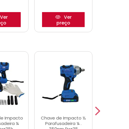
Ver
Ver
eço
preço
pre
de Impacto
Chave de Impacto ½
Jogo de C
sadeira ¼
Parafusadeira ¼ .
Fenda 
Pwr35k
350nm Pwr35
S3800