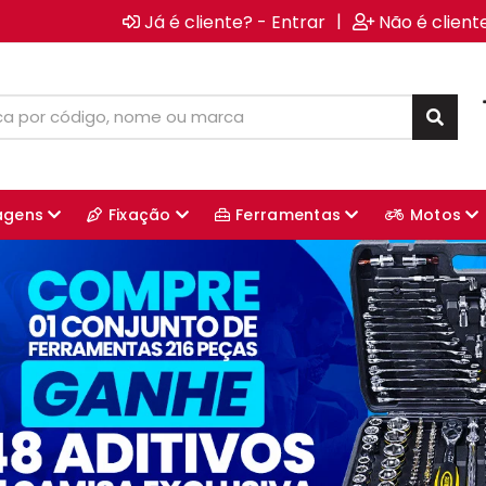
|
Já é cliente? - Entrar
Não é client
agens
Fixação
Ferramentas
Motos