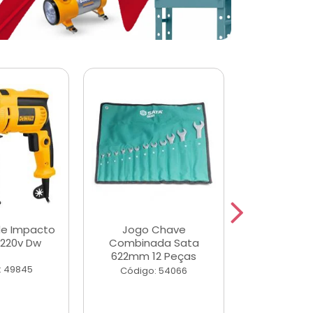
de Impacto
Jogo Chave
Jogo de Ch
 220v Dw
Combinada Sata
Longas e 
622mm 12 Peças
Peças
: 49845
Código: 54066
Código: