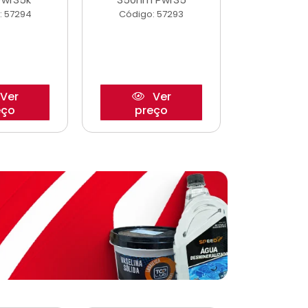
: 57294
Código: 57293
Código:
Ver
Ver
eço
preço
pre