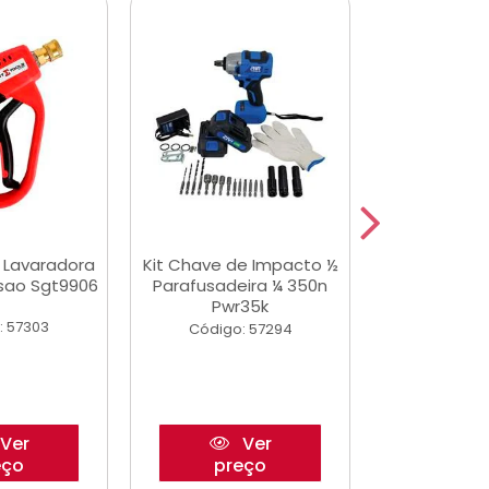
a Lavaradora
Kit Chave de Impacto ½
Adesivo Epox
ssao Sgt9906
Parafusadeira ¼ 350n
Transp.
Pwr35k
: 57303
Código:
Código: 57294
Ver
Ver
eço
preço
pre