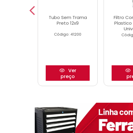
dro Roda
Tubo Sem Trama
Filtro C
,63mm
Preto 12x9
Plastic
o/Strada
Univ
Código: 41200
o: 27880
Códig
Ver
Ver
reço
preço
pr