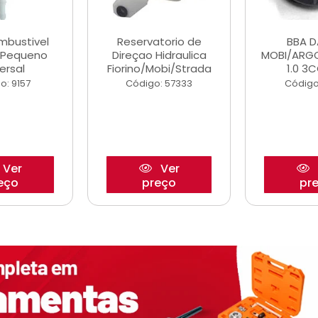
ombustivel
Reservatorio de
BBA 
o Pequeno
Direçao Hidraulica
MOBI/ARG
ersal
Fiorino/Mobi/Strada
1.0 3C
o: 9157
Código: 57333
Código
Ver
Ver
eço
preço
pr