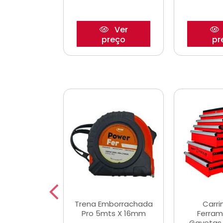
Ver
Ver
reço
preço
pr
De Corte
Trena Emborrachada
Carri
3/64x7/8
Pro 5mts X 16mm
Ferram
0x22,2mm
Gavetas