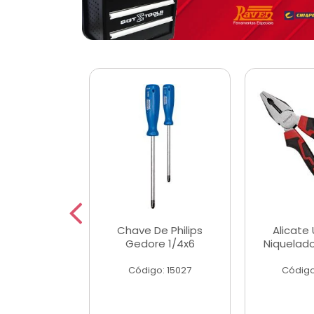
 Magnetica
Chave De Philips
Alicate 
ngular
Gedore 1/4x6
Niquelad
o: 56779
Código: 15027
Código