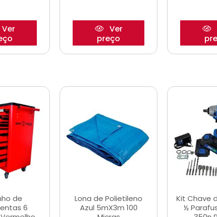
Ver
Ver
eço
preço
pr
nho de
Lona de Polietileno
Kit Chave 
entas 6
Azul 5mX3m 100
½ Parafu
 Vermelho
Micras
350n 