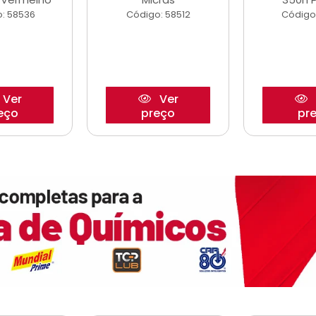
: 58536
Código: 58512
Código
Ver
Ver
eço
preço
pr