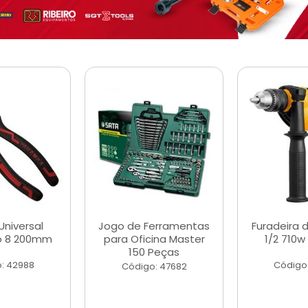
Universal
Jogo de Ferramentas
Furadeira 
o 8 200mm
para Oficina Master
1/2 710w
150 Peças
: 42988
Código
Código: 47682