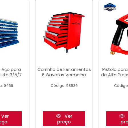
 Aço para
Carrinho de Ferramentas
Pistola par
ista 3/5/7
6 Gavetas Vermelho
de Alta Pre
o: 9456
Código: 58536
Código
Ver
Ver
eço
preço
pr