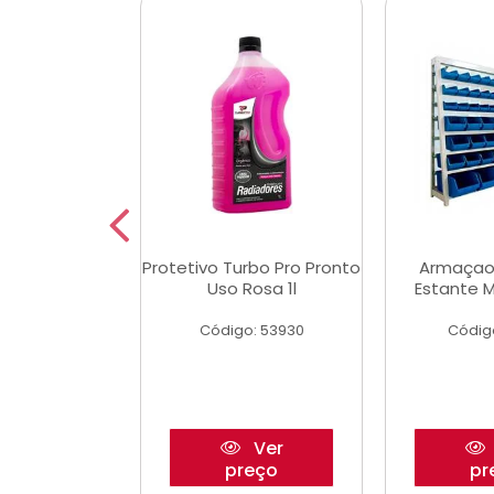
Multimec X3
Protetivo Turbo Pro Pronto
Armaçao
Uso Rosa 1l
Estante M
o: 50273
Código: 53930
Códig
Ver
Ver
reço
preço
pr