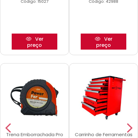
Código: 15027
Código: 42988
Ver
Ver
preço
preço
Trena Emborrachada Pro
Carrinho de Ferramentas