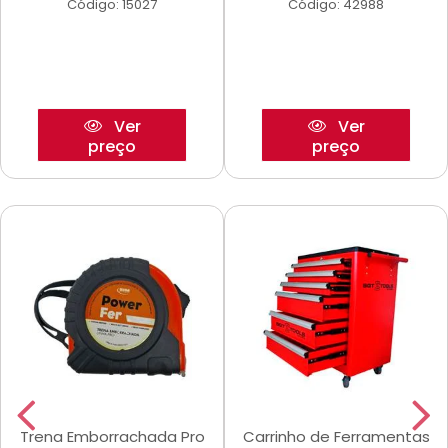
Código: 15027
Código: 42988
Ver
Ver
preço
preço
Trena Emborrachada Pro
Carrinho de Ferramentas