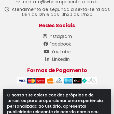
contato@wbcomponentes.com.br
Atendimento de segunda a sexta-feira das
08h às 12h e das 13h30 às 17h30
Redes Sociais
Instagram
Facebook
YouTube
Linkedin
Formas de Pagamento
O nosso site coleta cookies próprios e de
terceiros para proporcionar uma experiência
WB Componentes Automotivos LTDA - CNPJ
personalizada ao usuário, apresentar
08.528.393/0001-12 - Rua do Níquel, 667 - Parque
publicidade relevante de acordo com o seu
Oeste Industrial, Goiânia/GO - CEP 74375-660