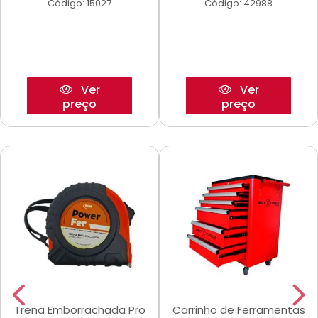
Código: 15027
Código: 42988
Ver
Ver
preço
preço
Trena Emborrachada Pro
Carrinho de Ferramentas