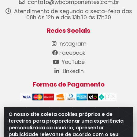
contato@wbcomponentes.com.br
Atendimento de segunda a sexta-feira das
08h às 12h e das 13h30 às 17h30
Redes Sociais
Instagram
Facebook
YouTube
Linkedin
Formas de Pagamento
O nosso site coleta cookies próprios e de
terceiros para proporcionar uma experiência
WB Componentes Automotivos LTDA - CNPJ
personalizada ao usuário, apresentar
08.528.393/0001-12 - Rua do Níquel, 667 - Parque
publicidade relevante de acordo com o seu
Oeste Industrial, Goiânia/GO - CEP 74375-660