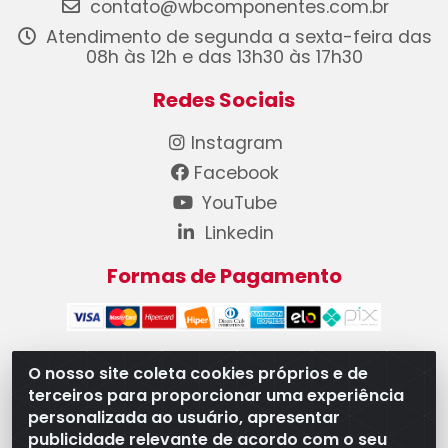
contato@wbcomponentes.com.br
Atendimento de segunda a sexta-feira das
08h às 12h e das 13h30 às 17h30
Redes Sociais
Instagram
Facebook
YouTube
Linkedin
Formas de Pagamento
O nosso site coleta cookies próprios e de
terceiros para proporcionar uma experiência
WB Componentes Automotivos LTDA - CNPJ
personalizada ao usuário, apresentar
08.528.393/0001-12 - Rua do Níquel, 667 - Parque
publicidade relevante de acordo com o seu
Oeste Industrial, Goiânia/GO - CEP 74375-660