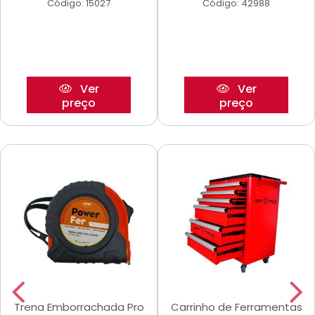
Código: 15027
Código: 42988
Ver
Ver
preço
preço
Trena Emborrachada Pro
Carrinho de Ferramentas