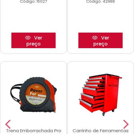
Código: 15027
Código: 42988
Ver
Ver
preço
preço
Trena Emborrachada Pro
Carrinho de Ferramentas