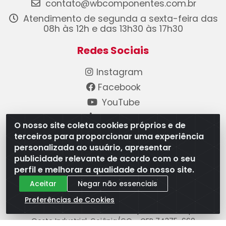
contato@wbcomponentes.com.br
Atendimento de segunda a sexta-feira das
08h às 12h e das 13h30 às 17h30
Redes Sociais
Instagram
Facebook
YouTube
Linkedin
O nosso site coleta cookies próprios e de
terceiros para proporcionar uma experiência
Formas de Pagamento
personalizada ao usuário, apresentar
publicidade relevante de acordo com o seu
perfil e melhorar a qualidade do nosso site.
Aceitar
Negar não essenciais
Preferências de Cookies
WB Componentes Automotivos LTDA - CNPJ
08.528.393/0001-12 - Rua do Níquel, 667 - Parque
Oeste Industrial, Goiânia/GO - CEP 74375-660