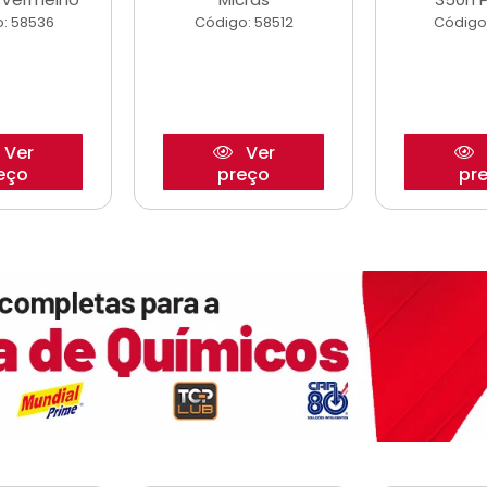
: 58536
Código: 58512
Código
Ver
Ver
eço
preço
pr