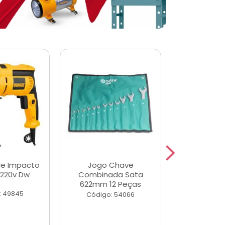
de Impacto
Jogo Chave
Jogo de Ch
 220v Dw
Combinada Sata
Longas e 
622mm 12 Peças
Peças
: 49845
Código: 54066
Código: