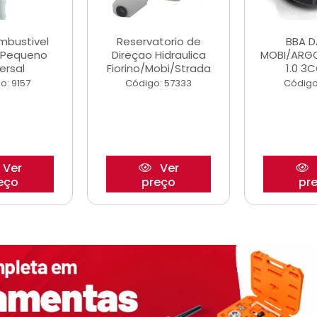
ombustivel
Reservatorio de
BBA 
o Pequeno
Direçao Hidraulica
MOBI/ARG
ersal
Fiorino/Mobi/Strada
1.0 3C
o: 9157
Código: 57333
Código
Ver
Ver
eço
preço
pr