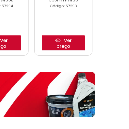
: 57294
Código: 57293
Código:
Ver
Ver
eço
preço
pre