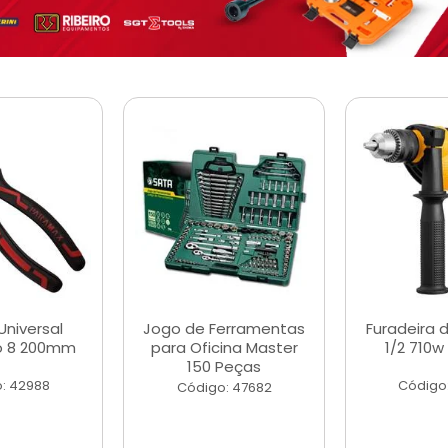
Universal
Jogo de Ferramentas
Furadeira 
o 8 200mm
para Oficina Master
1/2 710w
150 Peças
: 42988
Código
Código: 47682