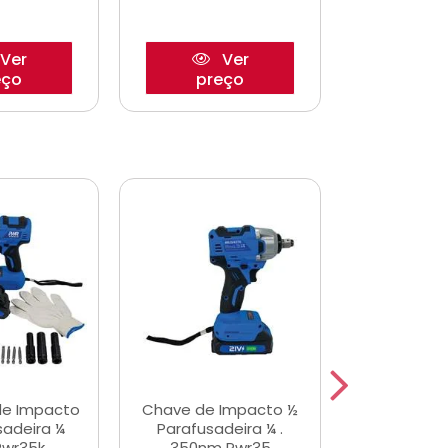
Ver
Ver
eço
preço
pre
de Impacto
Chave de Impacto ½
Jogo de C
sadeira ¼
Parafusadeira ¼ .
Fenda 
Pwr35k
350nm Pwr35
S3800