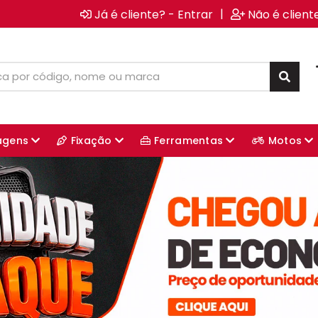
|
Já é cliente? - Entrar
Não é client
agens
Fixação
Ferramentas
Motos