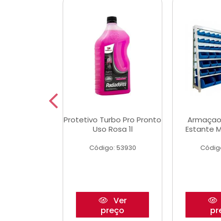
Multimec X3
Protetivo Turbo Pro Pronto
Armaçao
Uso Rosa 1l
Estante M
o: 50273
Código: 53930
Códig
Ver
Ver
reço
preço
pr