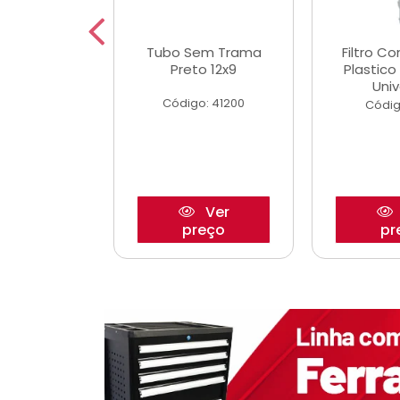
dro Roda
Tubo Sem Trama
Filtro C
,63mm
Preto 12x9
Plastic
o/Strada
Univ
Código: 41200
o: 27880
Códig
Ver
Ver
reço
preço
pr