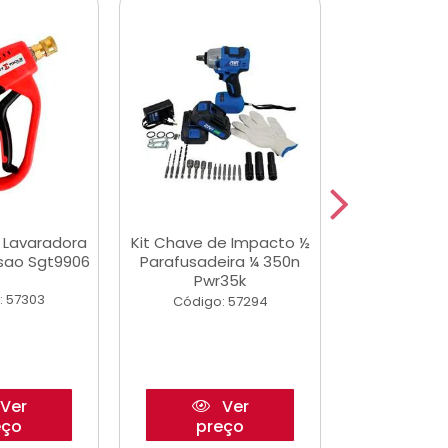
a Lavaradora
Kit Chave de Impacto ½
Adesivo Epox
ssao Sgt9906
Parafusadeira ¼ 350n
Transp.
Pwr35k
: 57303
Código:
Código: 57294
Ver
Ver
eço
preço
pre