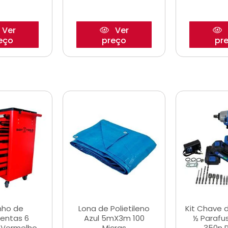
Ver
Ver
eço
preço
pr
nho de
Lona de Polietileno
Kit Chave 
entas 6
Azul 5mX3m 100
½ Parafu
 Vermelho
Micras
350n 