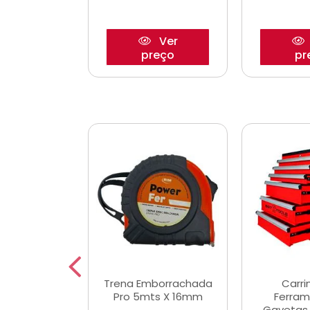
Ver
Ver
reço
preço
pr
De Corte
Trena Emborrachada
Carri
3/64x7/8
Pro 5mts X 16mm
Ferram
0x22,2mm
Gavetas