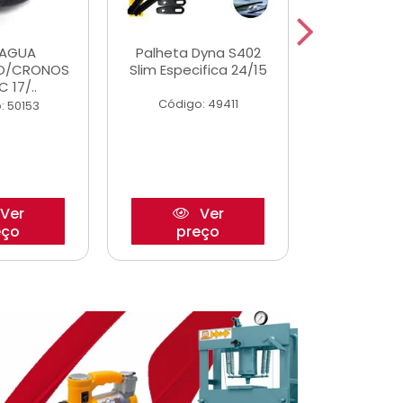
DAGUA
Palheta Dyna S402
Eixo P
O/CRONOS
Slim Especifica 24/15
Trambulad
C 17/..
05/
Código: 49411
: 50153
Código:
Ver
Ver
eço
preço
pre