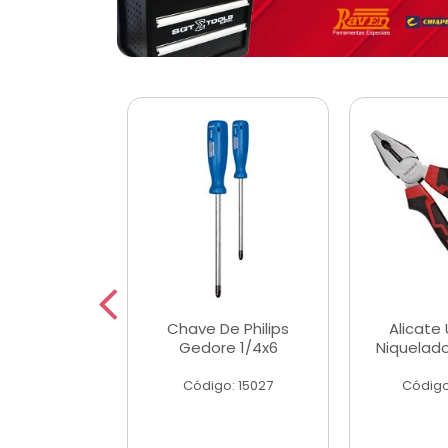
 Magnetica
Chave De Philips
Alicate 
ngular
Gedore 1/4x6
Niquelad
o: 56779
Código: 15027
Código