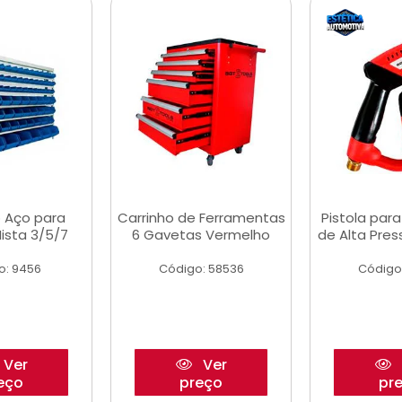
 Aço para
Carrinho de Ferramentas
Pistola par
ista 3/5/7
6 Gavetas Vermelho
de Alta Pre
o: 9456
Código: 58536
Código
Ver
Ver
eço
preço
pr