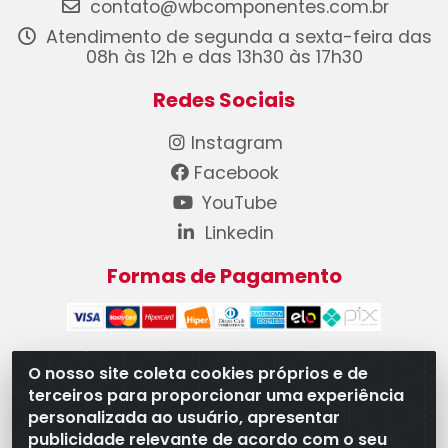
contato@wbcomponentes.com.br
Atendimento de segunda a sexta-feira das
08h às 12h e das 13h30 às 17h30
Redes Sociais
Instagram
Facebook
YouTube
Linkedin
Formas de Pagamento
O nosso site coleta cookies próprios e de
terceiros para proporcionar uma experiência
WB Componentes Automotivos LTDA - CNPJ
personalizada ao usuário, apresentar
08.528.393/0001-12 - Rua do Níquel, 667 - Parque
publicidade relevante de acordo com o seu
Oeste Industrial, Goiânia/GO - CEP 74375-660