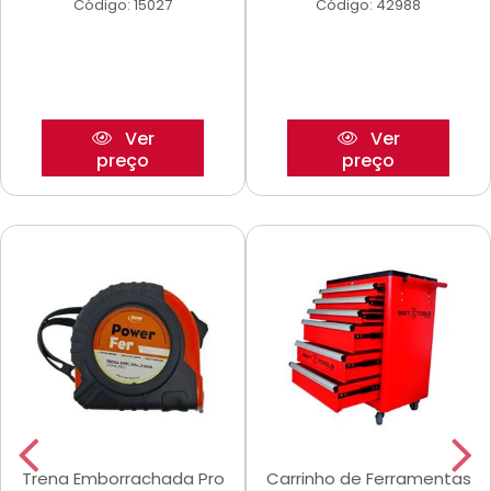
Código: 15027
Código: 42988
Ver
Ver
preço
preço
Trena Emborrachada Pro
Carrinho de Ferramentas