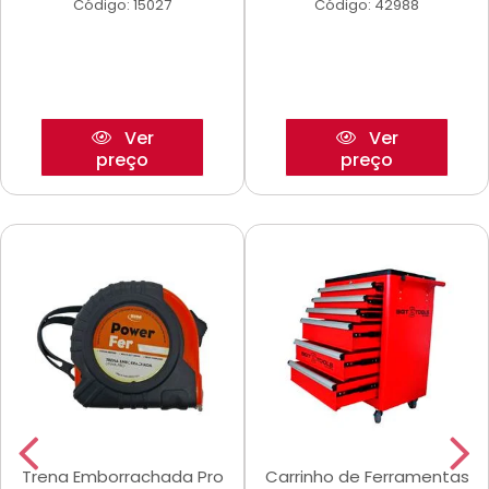
Código: 15027
Código: 42988
Ver
Ver
preço
preço
Trena Emborrachada Pro
Carrinho de Ferramentas