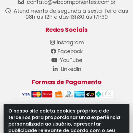
contato@wbcomponentes.com.br
Atendimento de segunda a sexta-feira das
08h às 12h e das 13h30 às 17h30
Redes Sociais
Instagram
Facebook
YouTube
Linkedin
Formas de Pagamento
O nosso site coleta cookies próprios e de
terceiros para proporcionar uma experiência
WB Componentes Automotivos LTDA - CNPJ
personalizada ao usuário, apresentar
08.528.393/0001-12 - Rua do Níquel, 667 - Parque
publicidade relevante de acordo com o seu
Oeste Industrial, Goiânia/GO - CEP 74375-660