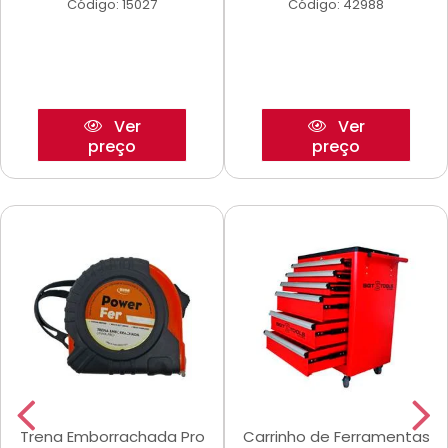
Código: 15027
Código: 42988
Ver
Ver
preço
preço
Trena Emborrachada Pro
Carrinho de Ferramentas