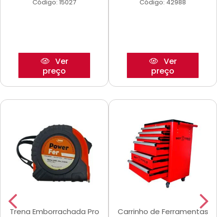
Código: 15027
Código: 42988
Ver
Ver
preço
preço
Trena Emborrachada Pro
Carrinho de Ferramentas