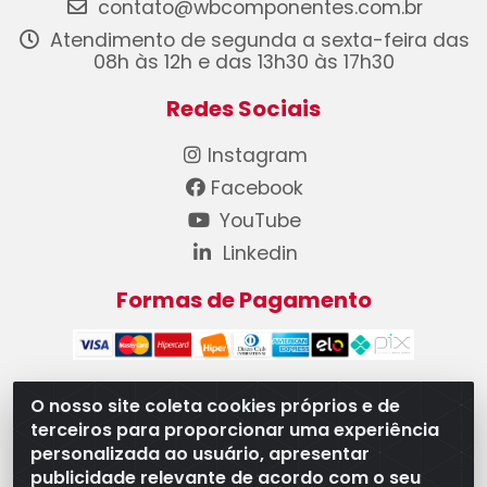
contato@wbcomponentes.com.br
Atendimento de segunda a sexta-feira das
08h às 12h e das 13h30 às 17h30
Redes Sociais
Instagram
Facebook
YouTube
Linkedin
Formas de Pagamento
O nosso site coleta cookies próprios e de
terceiros para proporcionar uma experiência
WB Componentes Automotivos LTDA - CNPJ
personalizada ao usuário, apresentar
08.528.393/0001-12 - Rua do Níquel, 667 - Parque
publicidade relevante de acordo com o seu
Oeste Industrial, Goiânia/GO - CEP 74375-660