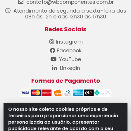
contato@wbcomponentes.com.br
Atendimento de segunda a sexta-feira das
08h às 12h e das 13h30 às 17h30
Redes Sociais
Instagram
Facebook
YouTube
Linkedin
Formas de Pagamento
O nosso site coleta cookies próprios e de
terceiros para proporcionar uma experiência
WB Componentes Automotivos LTDA - CNPJ
personalizada ao usuário, apresentar
08.528.393/0001-12 - Rua do Níquel, 667 - Parque
publicidade relevante de acordo com o seu
Oeste Industrial, Goiânia/GO - CEP 74375-660