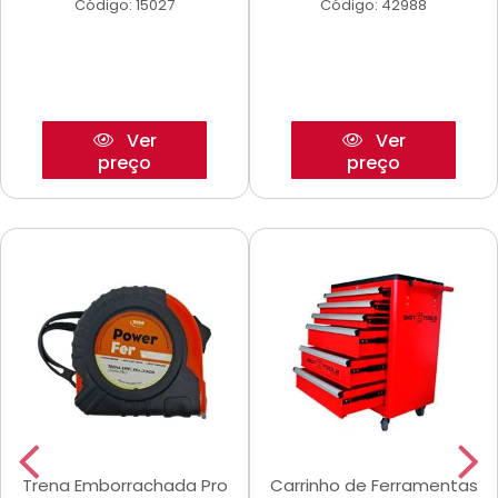
Código: 15027
Código: 42988
Ver
Ver
preço
preço
Trena Emborrachada Pro
Carrinho de Ferramentas