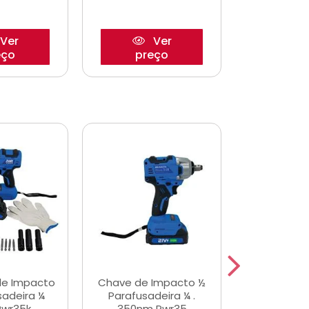
Ver
Ver
eço
preço
pre
de Impacto
Chave de Impacto ½
Jogo de C
sadeira ¼
Parafusadeira ¼ .
Fenda 
Pwr35k
350nm Pwr35
S3800