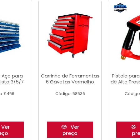
 Aço para
Carrinho de Ferramentas
Pistola par
ista 3/5/7
6 Gavetas Vermelho
de Alta Pre
o: 9456
Código: 58536
Código
Ver
Ver
eço
preço
pr