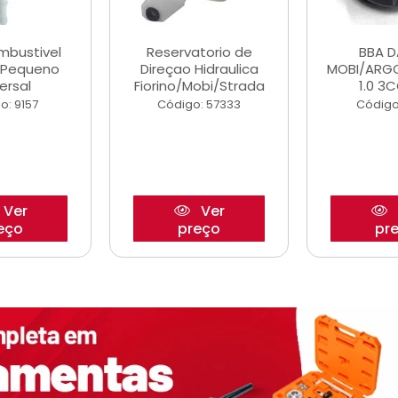
ombustivel
Reservatorio de
BBA 
o Pequeno
Direçao Hidraulica
MOBI/ARG
ersal
Fiorino/Mobi/Strada
1.0 3C
o: 9157
Código: 57333
Código
Ver
Ver
eço
preço
pr