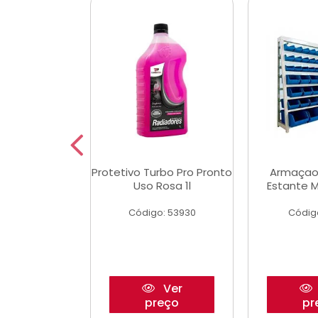
Multimec X3
Protetivo Turbo Pro Pronto
Armaçao
Uso Rosa 1l
Estante M
o: 50273
Código: 53930
Códig
Ver
Ver
reço
preço
pr