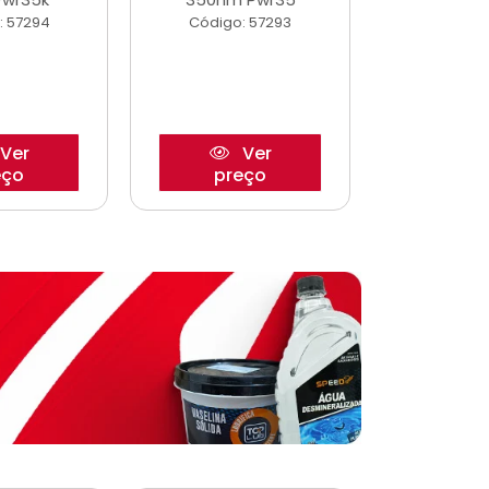
: 57294
Código: 57293
Código:
Ver
Ver
eço
preço
pre