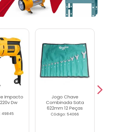
de Impacto
Jogo Chave
Jogo de Ch
 220v Dw
Combinada Sata
Longas e 
622mm 12 Peças
Peças
: 49845
Código: 54066
Código: