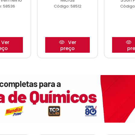
: 58536
Código: 58512
Código
Ver
Ver
eço
preço
pr