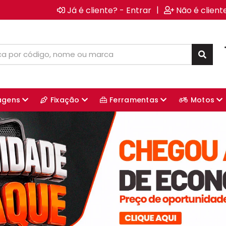
|
Já é cliente? - Entrar
Não é client
agens
Fixação
Ferramentas
Motos