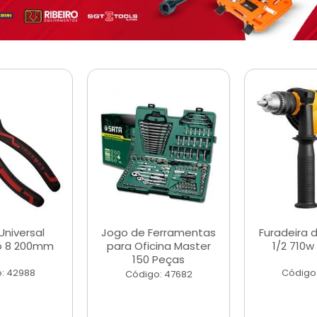
Universal
Jogo de Ferramentas
Furadeira 
o 8 200mm
para Oficina Master
1/2 710w
150 Peças
: 42988
Código
Código: 47682