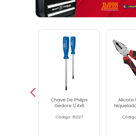
 Magnetica
Chave De Philips
Alicate 
ngular
Gedore 1/4x6
Niquelad
o: 56779
Código: 15027
Código