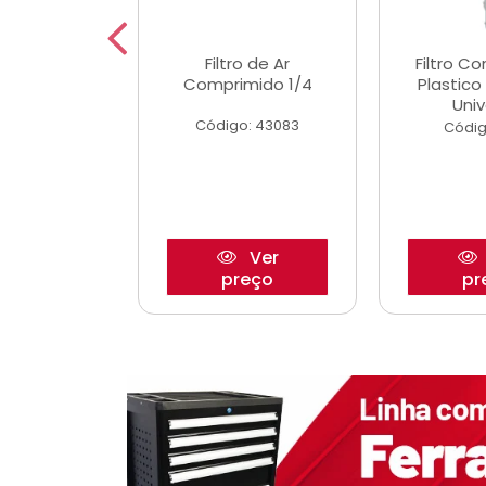
etor iwp176
Filtro de Ar
Filtro C
 1.0 05/
Comprimido 1/4
Plastic
Univ
o: 28425
Código: 43083
Códig
Ver
Ver
reço
preço
pr