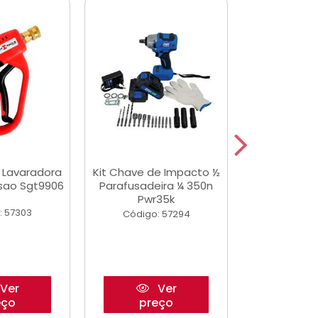
a Lavaradora
Kit Chave de Impacto ½
Adesivo Epox
ssao Sgt9906
Parafusadeira ¼ 350n
Transp.
Pwr35k
: 57303
Código:
Código: 57294
Ver
Ver
eço
preço
pre