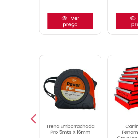
Ver
Ver
reço
preço
pr
De Corte
Trena Emborrachada
Carri
3/64x7/8
Pro 5mts X 16mm
Ferram
0x22,2mm
Gavetas