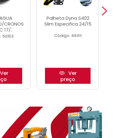
DAGUA
Palheta Dyna S402
Tapete U
O/CRONOS
Slim Especifica 24/15
Adaptad
C 17/..
Mode
Código: 49411
: 50153
Código:
Ver
Ver
eço
preço
pre