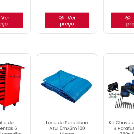
Ver
Ver
eço
preço
pr
nho de
Lona de Polietileno
Kit Chave 
entas 6
Azul 5mX3m 100
½ Parafu
 Vermelho
Micras
350n 